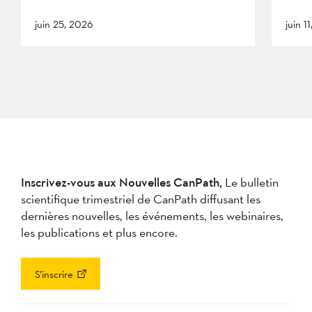
juin 25, 2026
juin 1
Inscrivez-vous aux Nouvelles CanPath,
Le bulletin
scientifique trimestriel de CanPath diffusant les
dernières nouvelles, les événements, les webinaires,
les publications et plus encore.
S’inscrire