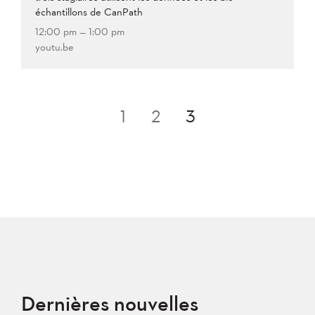
échantillons de CanPath
12:00 pm — 1:00 pm
youtu.be
Pagination
1
2
3
des
publications
Dernières nouvelles