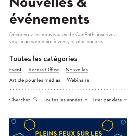
Nouvelles &
événements
Découvrez les nouveautés de CanPath, inscrivez-
vous à un webinaire à venir, et plus encore.
Toutes les catégories
Event
Access Office
Nouvelles
Article pour les médias
Webinaire
Chercher
Toutes les années
Trier par date
Tout
2026
2025
Plus récent au plus ancien
Chercher
2024
2023
2022