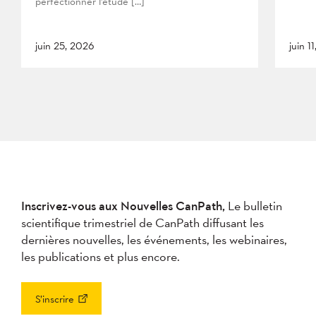
perfectionner l’étude […]
juin 25, 2026
juin 1
Inscrivez-vous aux Nouvelles CanPath,
Le bulletin
scientifique trimestriel de CanPath diffusant les
dernières nouvelles, les événements, les webinaires,
les publications et plus encore.
S’inscrire