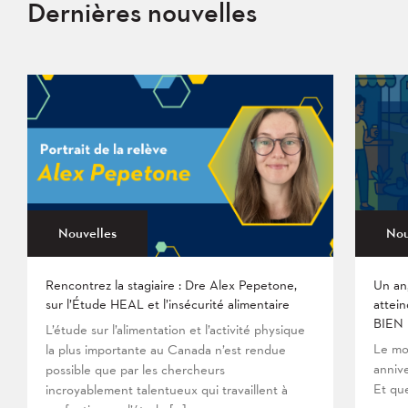
Dernières nouvelles
Nouvelles
Nou
Rencontrez la stagiaire : Dre Alex Pepetone,
Un an
sur l’Étude HEAL et l’insécurité alimentaire
attein
BIEN
L’étude sur l’alimentation et l’activité physique
Le mo
la plus importante au Canada n’est rendue
anniv
possible que par les chercheurs
Et que
incroyablement talentueux qui travaillent à