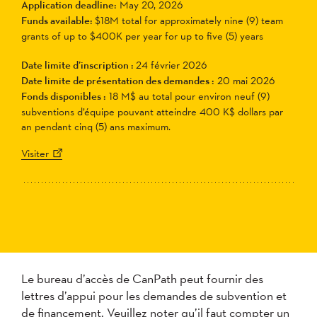
Application deadline:
May 20, 2026
Funds available:
$18M total for approximately nine (9) team
grants of up to $400K per year for up to five (5) years
Date limite d’inscription :
24 février 2026
Date limite de présentation des demandes :
20 mai 2026
Fonds disponibles :
18 M$ au total pour environ neuf (9)
subventions d’équipe pouvant atteindre 400 K$ dollars par
an pendant cinq (5) ans maximum.
Visiter
Le bureau d’accès de CanPath peut fournir des
lettres d’appui pour les demandes de subvention et
de financement. Veuillez noter qu’il faut compter un