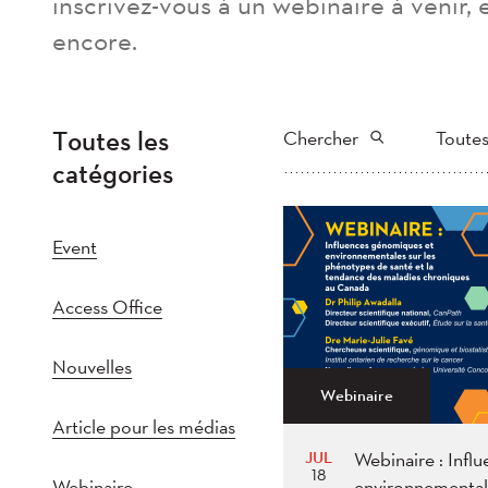
inscrivez-vous à un webinaire à venir, 
encore.
Toutes les
Chercher
Toutes
catégories
Tout
202
Plus récent au plus
2022
202
Event
2017
201
Access Office
2012
2011
Nouvelles
Webinaire
Article pour les médias
JUL
Webinaire : Infl
18
Webinaire
environnemental