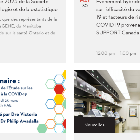
MAY
ce 2023 de la Société
Évènement hybride 
30
ogie et de biostatistique
sur l’efficacité du
19 et facteurs de ri
 que des représentants de la
COVID-19 provenan
TaGENE, du Manitoba
SUPPORT-Canada 
de sur la santé Ontario et de
12:00 pm — 1:00 pm
Nouvelles