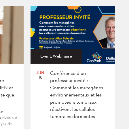
Event, Webinaire
JUN
Conférence d’un
18
re
professeur invité :
BIEN et
Comment les mutagènes
te que
environnementaux et les
promoteurs tumoraux
réactivent les cellules
te
tumorales dormantes
x rivés sur
ayer de