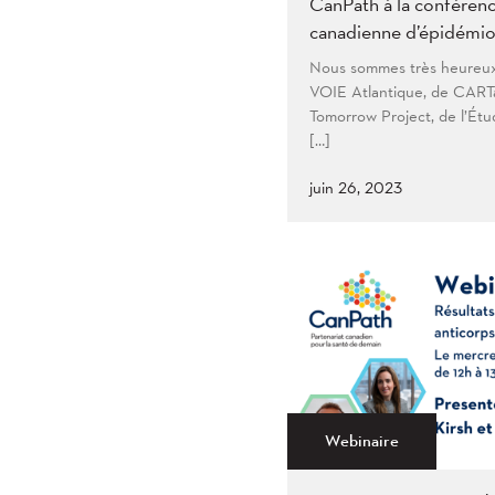
CanPath à la conféren
canadienne d’épidémiol
Nous sommes très heureux
VOIE Atlantique, de CAR
Tomorrow Project, de l’Étu
[…]
juin 26, 2023
Webinaire