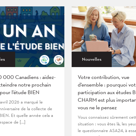
les
Nouvelles
0 000 Canadiens : aidez-
Votre contribution, vue
tteindre notre prochain
d’ensemble : pourquoi vot
 pour l’étude BIEN
participation aux études 
CHARM est plus importan
’avril 2026 a marqué le
vous ne le pensez
niversaire de la collecte de
IEN. Et quelle année cela a
Vous connaissez sûrement cet
’espace de […]
situation : vous êtes là, les yeu
le questionnaire ASA24, à ess