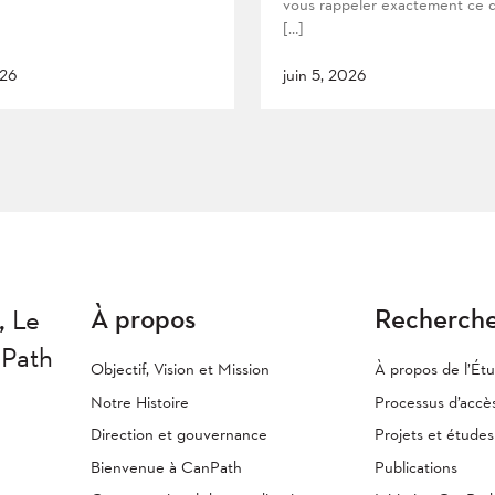
vous rappeler exactement ce 
[…]
026
juin 5, 2026
À propos
Recherch
,
Le
nPath
Objectif, Vision et Mission
À propos de l’Ét
Notre Histoire
Processus d’accè
Direction et gouvernance
Projets et étude
Bienvenue à CanPath
Publications