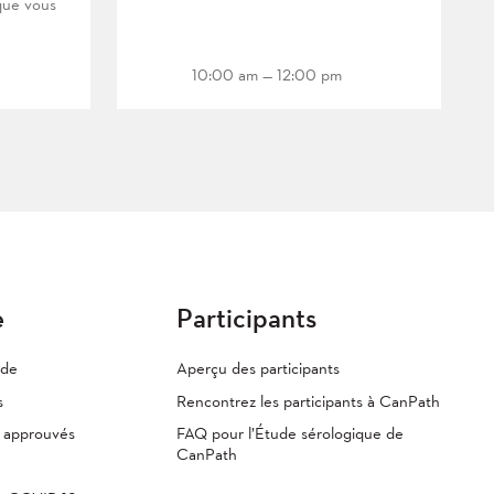
que vous
10:00 am — 12:00 pm
e
Participants
ude
Aperçu des participants
s
Rencontrez les participants à CanPath
s approuvés
FAQ pour l’Étude sérologique de
CanPath