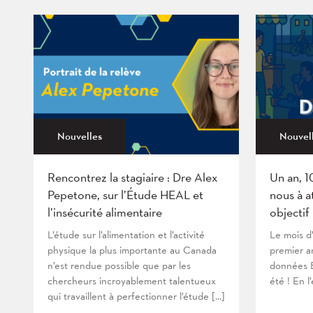
Nouvelles
Nouvel
Rencontrez la stagiaire : Dre Alex
Un an, 1
Pepetone, sur l’Étude HEAL et
nous à a
l’insécurité alimentaire
objectif
L’étude sur l’alimentation et l’activité
Le mois d
physique la plus importante au Canada
premier an
n’est rendue possible que par les
données B
chercheurs incroyablement talentueux
été ! En l
qui travaillent à perfectionner l’étude […]