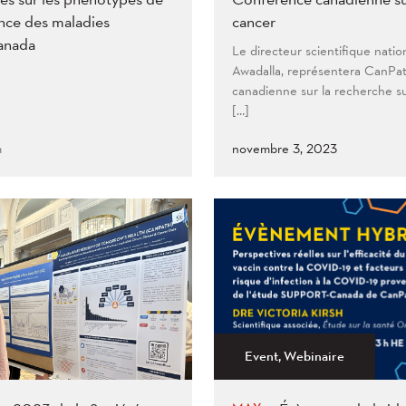
ance des maladies
cancer
anada
Le directeur scientifique natio
Awadalla, représentera CanPa
canadienne sur la recherche s
[…]
m
novembre 3, 2023
Event, Webinaire