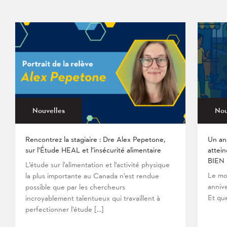
Nouvelles
Nou
Rencontrez la stagiaire : Dre Alex Pepetone,
Un an
sur l’Étude HEAL et l’insécurité alimentaire
attein
BIEN
L’étude sur l’alimentation et l’activité physique
Le mo
la plus importante au Canada n’est rendue
anniv
possible que par les chercheurs
Et que
incroyablement talentueux qui travaillent à
perfectionner l’étude […]