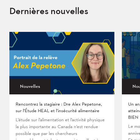
Dernières nouvelles
Nouvelles
Nou
Rencontrez la stagiaire : Dre Alex Pepetone,
Un an
sur l’Étude HEAL et l’insécurité alimentaire
attein
BIEN
L’étude sur l’alimentation et l’activité physique
Le mo
la plus importante au Canada n’est rendue
anniv
possible que par les chercheurs
Et que