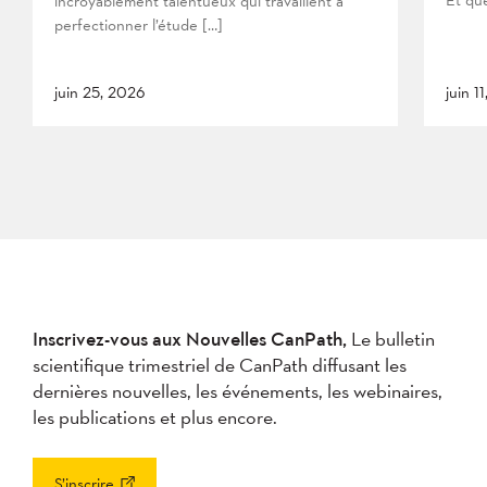
incroyablement talentueux qui travaillent à
perfectionner l’étude […]
juin 25, 2026
juin 1
Inscrivez-vous aux Nouvelles CanPath,
Le bulletin
scientifique trimestriel de CanPath diffusant les
dernières nouvelles, les événements, les webinaires,
les publications et plus encore.
S’inscrire