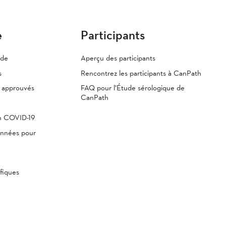
e
Participants
ude
Aperçu des participants
s
Rencontrez les participants à CanPath
s approuvés
FAQ pour l’Étude sérologique de
CanPath
th COVID-19
onnées pour
fiques