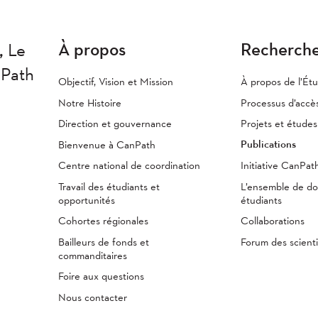
À propos
Recherch
,
Le
nPath
Objectif, Vision et Mission
À propos de l’Ét
Notre Histoire
Processus d’accè
Direction et gouvernance
Projets et étude
Publications
Bienvenue à CanPath
Centre national de coordination
Initiative CanPa
Travail des étudiants et
L’ensemble de d
opportunités
étudiants
Cohortes régionales
Collaborations
Bailleurs de fonds et
Forum des scienti
commanditaires
Foire aux questions
Nous contacter