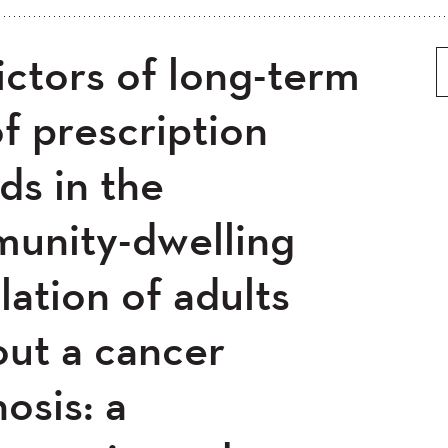
5
2024
2023
2022
ictors of long-term
 ancien
Plus ancien au plus récent
0
2019
2018
2017
5
2014
2013
2012
f prescription
0
2008
2007
2006
ds in the
04
unity-dwelling
ation of adults
out a cancer
osis: a