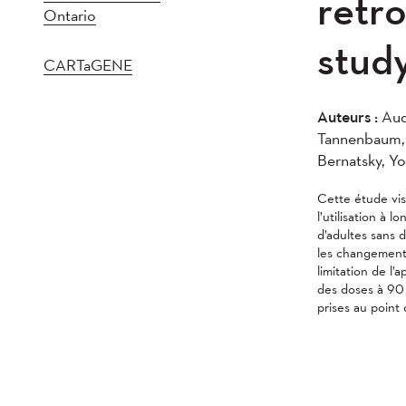
retr
Ontario
stud
CARTaGENE
Auteurs :
Audr
Tannenbaum, 
Bernatsky, Y
Cette étude visa
l’utilisation à 
d’adultes sans d
les changements
limitation de l’
des doses à 90
prises au point 