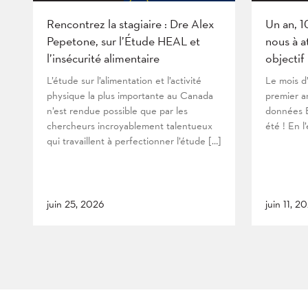
Rencontrez la stagiaire : Dre Alex
Un an, 1
Pepetone, sur l’Étude HEAL et
nous à a
l’insécurité alimentaire
objectif
L’étude sur l’alimentation et l’activité
Le mois d
physique la plus importante au Canada
premier an
n’est rendue possible que par les
données B
chercheurs incroyablement talentueux
été ! En l
qui travaillent à perfectionner l’étude […]
juin 25, 2026
juin 11, 2