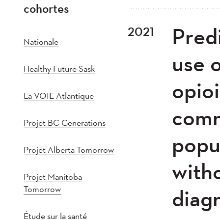
cohortes
Tout
202
Pred
2021
Plus récent au plus
2021
202
Nationale
2016
201
use o
Healthy Future Sask
2011
201
opioi
2005
20
La VOIE Atlantique
comm
Projet BC Generations
popul
Projet Alberta Tomorrow
with
Projet Manitoba
Tomorrow
diagn
Étude sur la santé