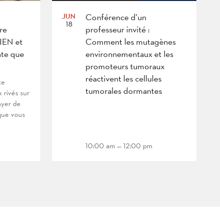
JUN
Conférence d’un
18
re
professeur invité :
BIEN et
Comment les mutagènes
te que
environnementaux et les
promoteurs tumoraux
réactivent les cellules
te
tumorales dormantes
x rivés sur
ayer de
que vous
10:00 am — 12:00 pm