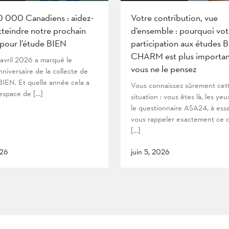
0 000 Canadiens : aidez-
Votre contribution, vue
tteindre notre prochain
d’ensemble : pourquoi vot
 pour l’étude BIEN
participation aux études 
CHARM est plus importan
’avril 2026 a marqué le
vous ne le pensez
niversaire de la collecte de
IEN. Et quelle année cela a
Vous connaissez sûrement cet
’espace de […]
situation : vous êtes là, les yeu
le questionnaire ASA24, à ess
vous rappeler exactement ce 
[…]
026
juin 5, 2026