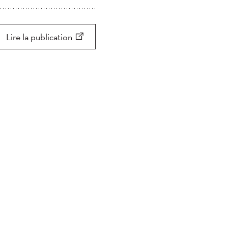
Appliquer
Appliquer
Chercher
Lire la publication