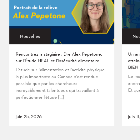
Nouvelles
Nou
Rencontrez la stagiaire : Dre Alex Pepetone,
Un an
sur l’Étude HEAL et l’insécurité alimentaire
attein
BIEN
L’étude sur l’alimentation et l’activité physique
Le mo
la plus importante au Canada n’est rendue
anniv
possible que par les chercheurs
Et que
incroyablement talentueux qui travaillent à
perfectionner l’étude […]
juin 25, 2026
juin 1