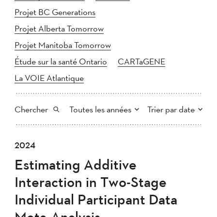
Projet BC Generations
Projet Alberta Tomorrow
Projet Manitoba Tomorrow
Étude sur la santé Ontario
CARTaGENE
La VOIE Atlantique
Chercher
Toutes les années
Trier par date
Tout
2025
2024
2024
Plus récent au plus ancien
Chercher
2023
2022
2021
Estimating Additive
2020
Plus ancien au plus récent
2019
2018
Interaction in Two-Stage
2017
2016
2015
Individual Participant Data
2014
2013
2012
Appliquer
Meta-Analysis.
2011
2010
2008