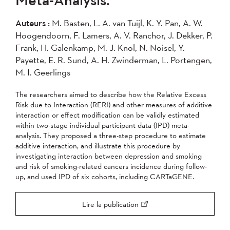
2007
2006
2005
Auteurs :
M. Basten, L. A. van Tuijl, K. Y. Pan, A. W.
2004
Hoogendoorn, F. Lamers, A. V. Ranchor, J. Dekker, P.
Frank, H. Galenkamp, M. J. Knol, N. Noisel, Y.
Appliquer
Payette, E. R. Sund, A. H. Zwinderman, L. Portengen,
M. I. Geerlings
The researchers aimed to describe how the Relative Excess
Risk due to Interaction (RERI) and other measures of additive
interaction or effect modification can be validly estimated
within two-stage individual participant data (IPD) meta-
analysis. They proposed a three-step procedure to estimate
additive interaction, and illustrate this procedure by
investigating interaction between depression and smoking
and risk of smoking-related cancers incidence during follow-
up, and used IPD of six cohorts, including CARTaGENE.
Lire la publication