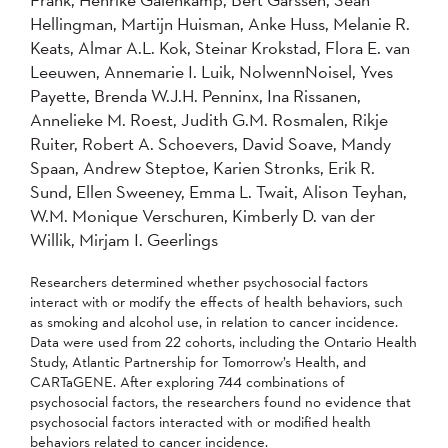
Hellingman, Martijn Huisman, Anke Huss, Melanie R.
Keats, Almar A.L. Kok, Steinar Krokstad, Flora E. van
Leeuwen, Annemarie I. Luik, NolwennNoisel, Yves
Payette, Brenda W.J.H. Penninx, Ina Rissanen,
Annelieke M. Roest, Judith G.M. Rosmalen, Rikje
Ruiter, Robert A. Schoevers, David Soave, Mandy
Spaan, Andrew Steptoe, Karien Stronks, Erik R.
Sund, Ellen Sweeney, Emma L. Twait, Alison Teyhan,
W.M. Monique Verschuren, Kimberly D. van der
Willik, Mirjam I. Geerlings
Researchers determined whether psychosocial factors
interact with or modify the effects of health behaviors, such
as smoking and alcohol use, in relation to cancer incidence.
Data were used from 22 cohorts, including the Ontario Health
Study, Atlantic Partnership for Tomorrow’s Health, and
CARTaGENE. After exploring 744 combinations of
psychosocial factors, the researchers found no evidence that
psychosocial factors interacted with or modified health
behaviors related to cancer incidence.