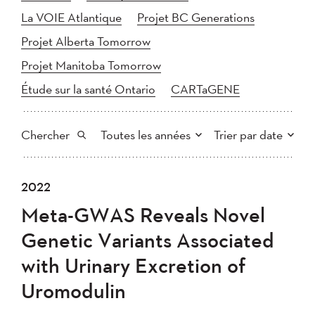
La VOIE Atlantique
Projet BC Generations
Projet Alberta Tomorrow
Projet Manitoba Tomorrow
Étude sur la santé Ontario
CARTaGENE
Chercher
Toutes les années
Trier par date
Tout
2025
2024
2022
Plus récent au plus ancien
Chercher
2023
2022
2021
Meta-GWAS Reveals Novel
2020
Plus ancien au plus récent
2019
2018
Genetic Variants Associated
2017
2016
2015
with Urinary Excretion of
2014
2013
2012
Appliquer
Uromodulin
2011
2010
2008
2007
2006
2005