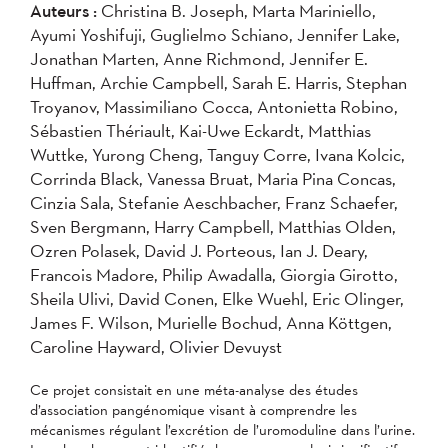
Auteurs :
Christina B. Joseph, Marta Mariniello,
2004
Ayumi Yoshifuji, Guglielmo Schiano, Jennifer Lake,
Jonathan Marten, Anne Richmond, Jennifer E.
Appliquer
Huffman, Archie Campbell, Sarah E. Harris, Stephan
Troyanov, Massimiliano Cocca, Antonietta Robino,
Sébastien Thériault, Kai-Uwe Eckardt, Matthias
Wuttke, Yurong Cheng, Tanguy Corre, Ivana Kolcic,
Corrinda Black, Vanessa Bruat, Maria Pina Concas,
Cinzia Sala, Stefanie Aeschbacher, Franz Schaefer,
Sven Bergmann, Harry Campbell, Matthias Olden,
Ozren Polasek, David J. Porteous, Ian J. Deary,
Francois Madore, Philip Awadalla, Giorgia Girotto,
Sheila Ulivi, David Conen, Elke Wuehl, Eric Olinger,
James F. Wilson, Murielle Bochud, Anna Köttgen,
Caroline Hayward, Olivier Devuyst
Ce projet consistait en une méta-analyse des études
d’association pangénomique visant à comprendre les
mécanismes régulant l’excrétion de l’uromoduline dans l’urine.