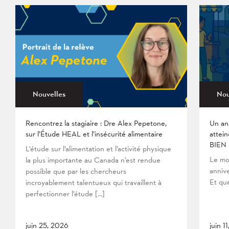
Nouvelles
Nou
Rencontrez la stagiaire : Dre Alex Pepetone,
Un an
sur l’Étude HEAL et l’insécurité alimentaire
attein
BIEN
L’étude sur l’alimentation et l’activité physique
Le mo
la plus importante au Canada n’est rendue
anniv
possible que par les chercheurs
Et que
incroyablement talentueux qui travaillent à
perfectionner l’étude […]
juin 25, 2026
juin 1