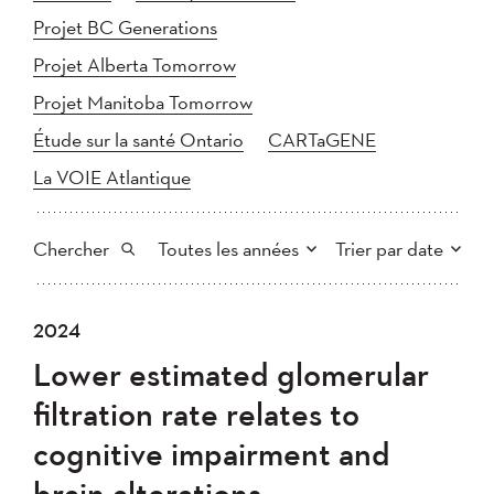
Projet BC Generations
Projet Alberta Tomorrow
Projet Manitoba Tomorrow
Étude sur la santé Ontario
CARTaGENE
La VOIE Atlantique
Chercher
Toutes les années
Trier par date
Tout
2025
2024
2024
Plus récent au plus ancien
Chercher
2023
2022
2021
Lower estimated glomerular
2020
Plus ancien au plus récent
2019
2018
filtration rate relates to
2017
2016
2015
cognitive impairment and
2014
2013
2012
Appliquer
brain alterations
2011
2010
2008