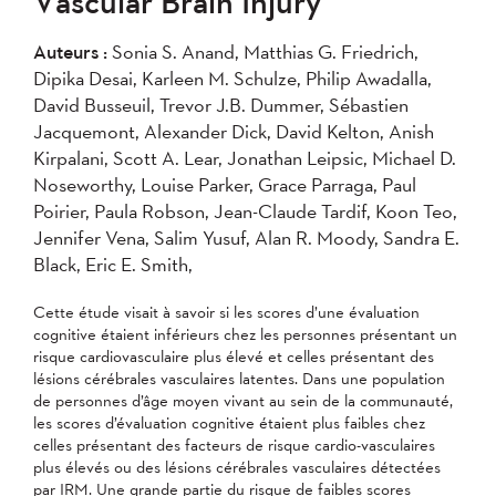
Vascular Brain Injury
2004
Auteurs :
Sonia S. Anand, Matthias G. Friedrich,
Dipika Desai, Karleen M. Schulze, Philip Awadalla,
Appliquer
David Busseuil, Trevor J.B. Dummer, Sébastien
Jacquemont, Alexander Dick, David Kelton, Anish
Kirpalani, Scott A. Lear, Jonathan Leipsic, Michael D.
Noseworthy, Louise Parker, Grace Parraga, Paul
Poirier, Paula Robson, Jean-Claude Tardif, Koon Teo,
Jennifer Vena, Salim Yusuf, Alan R. Moody, Sandra E.
Black, Eric E. Smith,
Cette étude visait à savoir si les scores d’une évaluation
cognitive étaient inférieurs chez les personnes présentant un
risque cardiovasculaire plus élevé et celles présentant des
lésions cérébrales vasculaires latentes. Dans une population
de personnes d’âge moyen vivant au sein de la communauté,
les scores d’évaluation cognitive étaient plus faibles chez
celles présentant des facteurs de risque cardio-vasculaires
plus élevés ou des lésions cérébrales vasculaires détectées
par IRM. Une grande partie du risque de faibles scores