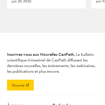
juin 25, 2026
juin 1
Inscrivez-vous aux Nouvelles CanPath,
Le bulletin
scientifique trimestriel de CanPath diffusant les
dernières nouvelles, les événements, les webinaires,
les publications et plus encore.
S’inscrire