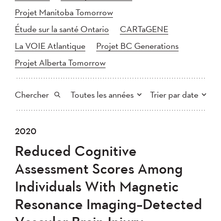
Projet Manitoba Tomorrow
Étude sur la santé Ontario
CARTaGENE
La VOIE Atlantique
Projet BC Generations
Projet Alberta Tomorrow
Chercher
Toutes les années
Trier par date
Tout
2025
2024
2020
Plus récent au plus ancien
Chercher
2023
2022
2021
Reduced Cognitive
2020
Plus ancien au plus récent
2019
2018
Assessment Scores Among
2017
2016
2015
Individuals With Magnetic
2014
2013
2012
Appliquer
Resonance Imaging–Detected
2011
2010
2008
2007
2006
2005