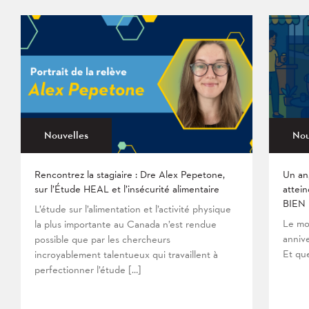
Nouvelles
Nou
Rencontrez la stagiaire : Dre Alex Pepetone,
Un an
sur l’Étude HEAL et l’insécurité alimentaire
attein
BIEN
L’étude sur l’alimentation et l’activité physique
Le mo
la plus importante au Canada n’est rendue
anniv
possible que par les chercheurs
Et que
incroyablement talentueux qui travaillent à
perfectionner l’étude […]