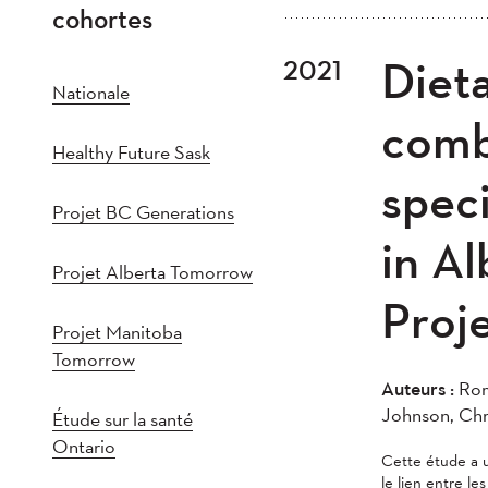
cohortes
Tout
202
Dieta
2021
Plus récent au plus
2021
202
Nationale
2016
201
comb
Healthy Future Sask
2011
201
speci
2005
20
Projet BC Generations
in A
Projet Alberta Tomorrow
Proj
Projet Manitoba
Tomorrow
Auteurs :
Rom
Johnson, Chr
Étude sur la santé
Ontario
Cette étude a u
le lien entre le