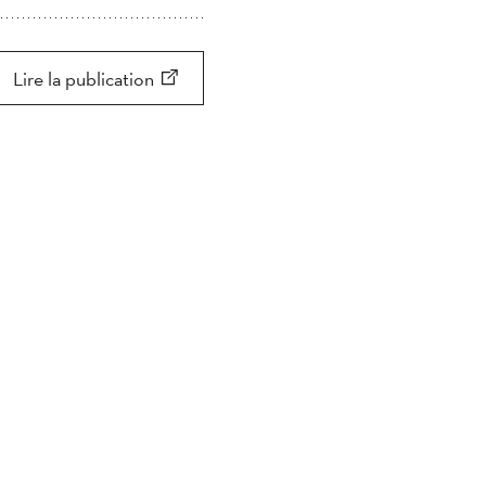
Appliquer
Appliquer
Chercher
Lire la publication