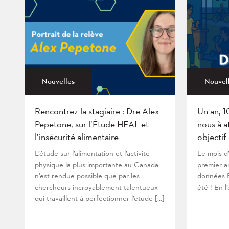
Nouvelles
Nouvel
Rencontrez la stagiaire : Dre Alex
Un an, 1
Pepetone, sur l’Étude HEAL et
nous à a
l’insécurité alimentaire
objectif
L’étude sur l’alimentation et l’activité
Le mois d
physique la plus importante au Canada
premier an
n’est rendue possible que par les
données B
chercheurs incroyablement talentueux
été ! En l
qui travaillent à perfectionner l’étude […]