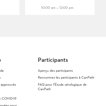
10:00 am — 12:00 pm
e
Participants
ude
Aperçu des participants
s
Rencontrez les participants à CanPath
s approuvés
FAQ pour l’Étude sérologique de
CanPath
th COVID-19
onnées pour