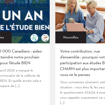
les
Nouvelles
0 000 Canadiens : aidez-
Votre contribution, vue
tteindre notre prochain
d’ensemble : pourquoi vot
 pour l’étude BIEN
participation aux études 
CHARM est plus importan
’avril 2026 a marqué le
vous ne le pensez
niversaire de la collecte de
IEN. Et quelle année cela a
Vous connaissez sûrement cet
’espace de […]
situation : vous êtes là, les yeu
le questionnaire ASA24, à ess
vous rappeler exactement ce 
[…]