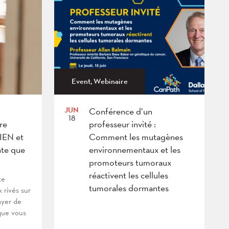
Event, Webinaire
JUN
Conférence d’un
18
re
professeur invité :
BIEN et
Comment les mutagènes
te que
environnementaux et les
promoteurs tumoraux
réactivent les cellules
te
tumorales dormantes
x rivés sur
ayer de
que vous