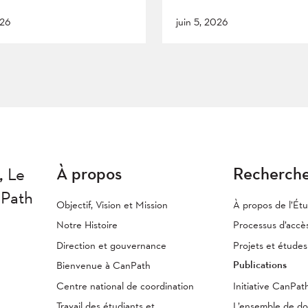
026
juin 5, 2026
À propos
Recherch
,
Le
nPath
Objectif, Vision et Mission
À propos de l’Ét
Notre Histoire
Processus d’accè
Direction et gouvernance
Projets et étude
Publications
Bienvenue à CanPath
Centre national de coordination
Initiative CanPa
Travail des étudiants et
L’ensemble de d