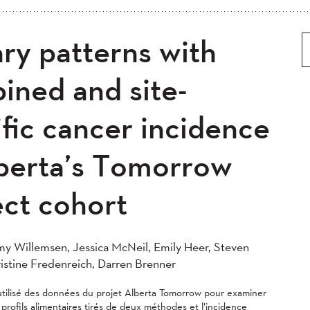
5
2024
2023
2022
ry patterns with
 ancien
Plus ancien au plus récent
0
2019
2018
2017
5
2014
2013
2012
ined and site-
0
2008
2007
2006
fic cancer incidence
04
lberta’s Tomorrow
ect cohort
y Willemsen, Jessica McNeil, Emily Heer, Steven
istine Fredenreich, Darren Brenner
tilisé des données du projet Alberta Tomorrow pour examiner
s profils alimentaires tirés de deux méthodes et l’incidence