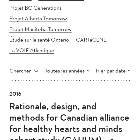
Projet BC Generations
Projet Alberta Tomorrow
Projet Manitoba Tomorrow
Étude sur la santé Ontario
CARTaGENE
La VOIE Atlantique
Chercher
Toutes les années
Trier par date
Tout
2025
2024
2016
Plus récent au plus ancien
Chercher
2023
2022
2021
Rationale, design, and
2020
Plus ancien au plus récent
2019
2018
methods for Canadian alliance
2017
2016
2015
for healthy hearts and minds
2014
2013
2012
Appliquer
cohort study (CAHHM) – a
2011
2010
2008