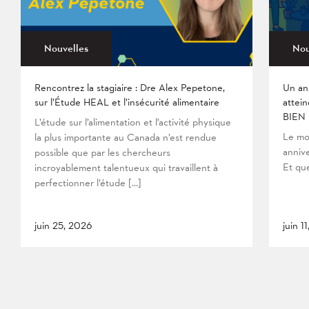
Nouvelles
Nou
Rencontrez la stagiaire : Dre Alex Pepetone,
Un an
sur l’Étude HEAL et l’insécurité alimentaire
attein
BIEN
L’étude sur l’alimentation et l’activité physique
Le mo
la plus importante au Canada n’est rendue
anniv
possible que par les chercheurs
Et que
incroyablement talentueux qui travaillent à
perfectionner l’étude […]
juin 25, 2026
juin 1