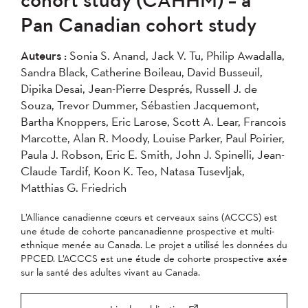
2007
2006
2005
Pan Canadian cohort study
2004
Auteurs :
Sonia S. Anand, Jack V. Tu, Philip Awadalla,
Sandra Black, Catherine Boileau, David Busseuil,
Appliquer
Dipika Desai, Jean-Pierre Després, Russell J. de
Souza, Trevor Dummer, Sébastien Jacquemont,
Bartha Knoppers, Eric Larose, Scott A. Lear, Francois
Marcotte, Alan R. Moody, Louise Parker, Paul Poirier,
Paula J. Robson, Eric E. Smith, John J. Spinelli, Jean-
Claude Tardif, Koon K. Teo, Natasa Tusevljak,
Matthias G. Friedrich
L’Alliance canadienne cœurs et cerveaux sains (ACCCS) est
une étude de cohorte pancanadienne prospective et multi-
ethnique menée au Canada. Le projet a utilisé les données du
PPCED. L’ACCCS est une étude de cohorte prospective axée
sur la santé des adultes vivant au Canada.