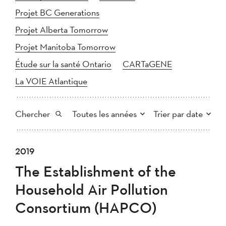
Projet BC Generations
Projet Alberta Tomorrow
Projet Manitoba Tomorrow
Étude sur la santé Ontario
CARTaGENE
La VOIE Atlantique
Chercher
Toutes les années
Trier par date
Tout
2025
2024
2019
Plus récent au plus ancien
Chercher
2023
2022
2021
The Establishment of the
2020
Plus ancien au plus récent
2019
2018
Household Air Pollution
2017
2016
2015
Consortium (HAPCO)
2014
2013
2012
Appliquer
2011
2010
2008