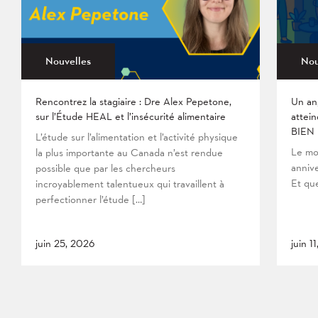
Nouvelles
Nou
Rencontrez la stagiaire : Dre Alex Pepetone,
Un an
sur l’Étude HEAL et l’insécurité alimentaire
attein
BIEN
L’étude sur l’alimentation et l’activité physique
Le mo
la plus importante au Canada n’est rendue
anniv
possible que par les chercheurs
Et que
incroyablement talentueux qui travaillent à
perfectionner l’étude […]
juin 25, 2026
juin 1