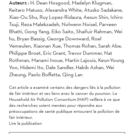
Auteurs :
H. Dean Hosgood, Madelyn Klugman,
2007
2006
2005
Keitaro Matuso, Alexandra White, Atusko Sadakane,
2004
Xiao-Ou Shu, Ruy Lopez-Ridaura, Aesun Shin, Ichiro
Tsuji, Reza Malekzadeh, Nolwenn Noisel, Parveen
Bhatti, Gong Yang, Eiko Saito, Shaifuir Rahman, Wei
Appliquer
hu, Bryan Bassig, George Downward, Roel
Vemeulen, Xiaonan Xue, Thomas Rohan, Sarah Abe,
Philippe Broet, Eric Grant, Trevor Dummer, Nat
Rothman, Manami Inoue, Martin Lajouis, Keun-Young
Yoo, Hidemi Ito, Dale Sandler, Habib Ashan, Wei
Zheung, Paolo Boffetta, Qing Lan
Cet article a examiné certains des dangers liés à la pollution
de l’air intérieur et ses liens avec le cancer du poumon. Le
Household Air Pollution Consortium (HAP) veillera à ce que
des recherches soient menées pour répondre aux
préoccupations de santé publique entourant la pollution de
l’air intérieur.
Lire la publication