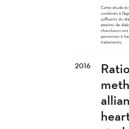
Cette étude éval
combinés à l’âg
suffisants du di
atteints de dia
chercheurs ont 
personnes à hau
traitements.
Ratio
2016
meth
allia
hear