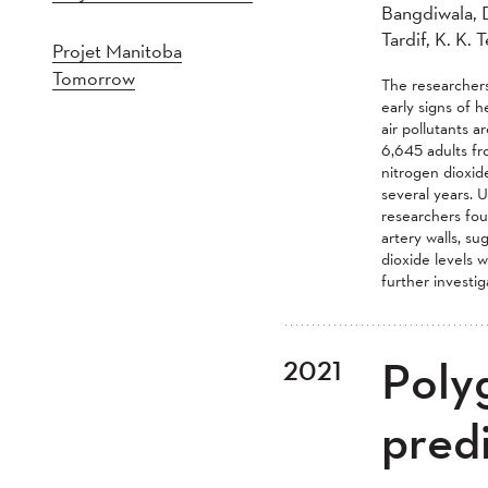
Bangdiwala, D.
Tardif, K. K. 
Projet Manitoba
Tomorrow
The researchers
early signs of 
air pollutants a
6,645 adults fr
nitrogen dioxid
several years. 
researchers fou
artery walls, su
dioxide levels w
further investig
Polyg
2021
pred