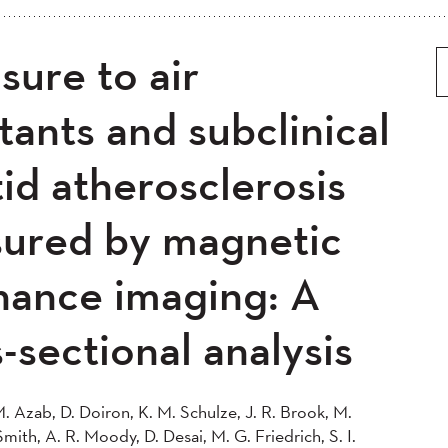
5
2024
2023
2022
sure to air
 ancien
Plus ancien au plus récent
0
2019
2018
2017
5
2014
2013
2012
tants and subclinical
0
2008
2007
2006
id atherosclerosis
04
ured by magnetic
nance imaging: A
-sectional analysis
. Azab, D. Doiron, K. M. Schulze, J. R. Brook, M.
Smith, A. R. Moody, D. Desai, M. G. Friedrich, S. I.