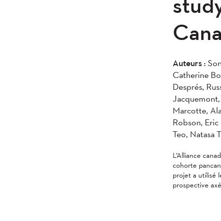
stud
Cana
Auteurs :
Soni
Catherine Boi
Després, Rus
Jacquemont, B
Marcotte, Ala
Robson, Eric 
Teo, Natasa T
L’Alliance can
cohorte pancan
projet a utili
prospective axé