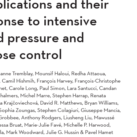
lications and their
onse to intensive
d pressure and
ose control
anne Tremblay, Mounsif Haloui, Redha Attaoua,
, Camil Hishmih, François Harvey, François-Christophe
het, Carole Long, Paul Simon, Lara Santucci, Candan
Chalmers, Michel Marre, Stephen Harrap, Renata
a Krajčoviechová, David R. Matthews, Bryan Williams,
, Sophia Zoungas, Stephen Colagiuri, Giuseppe Mancia,
 Grobbee, Anthony Rodgers, Liusheng Liu, Mawussé
ssa Bruat, Marie-Julie Favé, Michelle P. Harwood,
lla, Mark Woodward, Julie G. Hussin & Pavel Hamet