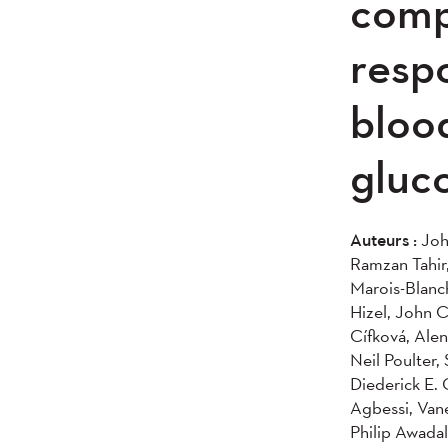
comp
resp
bloo
gluc
Auteurs :
Joh
Ramzan Tahir
Marois-Blanc
Hizel, John 
Cífková, Alen
Neil Poulter
Diederick E.
Agbessi, Vane
Philip Awada