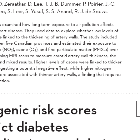
 Zeraatkar, D. Lee, T. J. B. Dummer, P. Poirier, J.-C.
Teo, S. Lear, S. Yusuf, S. S. Anand, R. J. de Souza.
 examined how long-term exposure to air pollution affects
heart disease. They used data to explore whether low levels of
re linked to the thickening of artery walls. The study included
om five Canadian provinces and estimated their exposure to
e (NO₂), ozone (O₃), and fine particulate matter (PM2.5) over
Using MRI scans to measure carotid artery wall thickness, the
nd mixed results. Higher levels of ozone were linked to thicker
ggesting a potential negative effect, while higher nitrogen
ere associated with thinner artery walls, a finding that requires
ation.
enic risk scores
ict diabetes