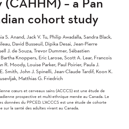
y (CAHHM) – a Pan
dian cohort study
a S. Anand, Jack V. Tu, Philip Awadalla, Sandra Black,
leau, David Busseuil, Dipika Desai, Jean-Pierre
sell J. de Souza, Trevor Dummer, Sébastien
artha Knoppers, Eric Larose, Scott A. Lear, Francois
n R. Moody, Louise Parker, Paul Poirier, Paula J.
E. Smith, John J. Spinelli, Jean-Claude Tardif, Koon K.
usevljak, Matthias G. Friedrich
adienne cœurs et cerveaux sains (ACCCS) est une étude de
adienne prospective et multi-ethnique menée au Canada. Le
sé les données du PPCED. L’ACCCS est une étude de cohorte
e sur la santé des adultes vivant au Canada.