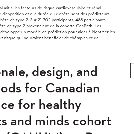
uait si les facteurs de risque cardiovasculaire et rénal
e d’apparition et à la durée du diabète sont des prédicteurs
abète de type 2. Sur 21 702 participants, 488 participants
bète de type 2 provenaient de la cohorte CanPath. Les
développé un modèle de prédiction pour aider à identifier les
t risque qui pourraient bénéficier de thérapies et de
nale, design, and
ods for Canadian
nce for healthy
ts and minds cohort