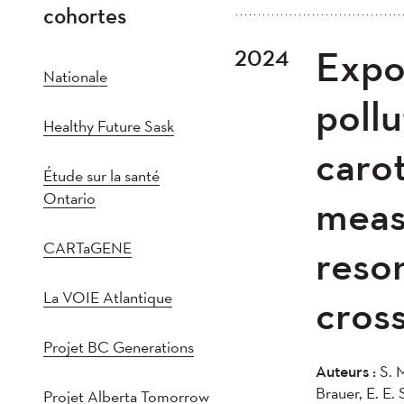
cohortes
Tout
202
Expo
2024
Plus récent au plus
2021
202
Nationale
2016
201
pollu
Healthy Future Sask
2011
201
carot
2005
20
Étude sur la santé
Ontario
meas
CARTaGENE
reso
La VOIE Atlantique
cross
Projet BC Generations
Auteurs :
S. M
Brauer, E. E. 
Projet Alberta Tomorrow