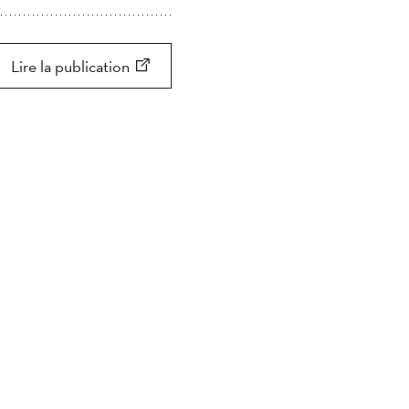
Appliquer
Appliquer
Chercher
Lire la publication