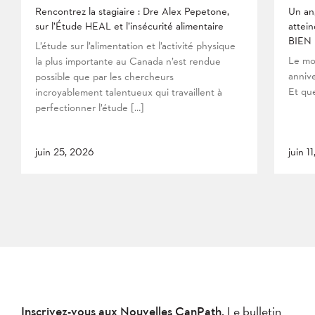
Rencontrez la stagiaire : Dre Alex Pepetone,
Un an
sur l’Étude HEAL et l’insécurité alimentaire
attein
BIEN
L’étude sur l’alimentation et l’activité physique
Le mo
la plus importante au Canada n’est rendue
anniv
possible que par les chercheurs
Et que
incroyablement talentueux qui travaillent à
perfectionner l’étude […]
juin 25, 2026
juin 1
Inscrivez-vous aux Nouvelles CanPath,
Le bulletin