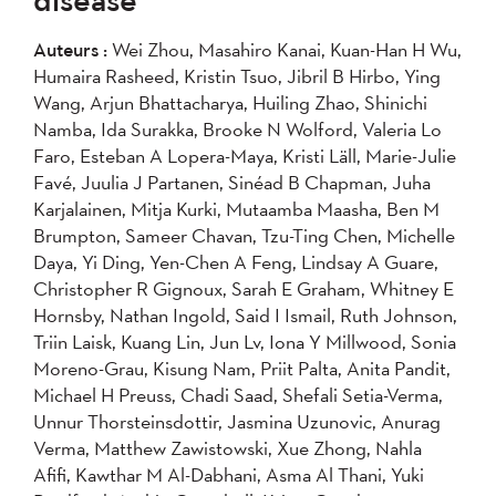
2007
2006
2005
Auteurs :
Wei Zhou, Masahiro Kanai, Kuan-Han H Wu,
2004
Humaira Rasheed, Kristin Tsuo, Jibril B Hirbo, Ying
Wang, Arjun Bhattacharya, Huiling Zhao, Shinichi
Appliquer
Namba, Ida Surakka, Brooke N Wolford, Valeria Lo
Faro, Esteban A Lopera-Maya, Kristi Läll, Marie-Julie
Favé, Juulia J Partanen, Sinéad B Chapman, Juha
Karjalainen, Mitja Kurki, Mutaamba Maasha, Ben M
Brumpton, Sameer Chavan, Tzu-Ting Chen, Michelle
Daya, Yi Ding, Yen-Chen A Feng, Lindsay A Guare,
Christopher R Gignoux, Sarah E Graham, Whitney E
Hornsby, Nathan Ingold, Said I Ismail, Ruth Johnson,
Triin Laisk, Kuang Lin, Jun Lv, Iona Y Millwood, Sonia
Moreno-Grau, Kisung Nam, Priit Palta, Anita Pandit,
Michael H Preuss, Chadi Saad, Shefali Setia-Verma,
Unnur Thorsteinsdottir, Jasmina Uzunovic, Anurag
Verma, Matthew Zawistowski, Xue Zhong, Nahla
Afifi, Kawthar M Al-Dabhani, Asma Al Thani, Yuki