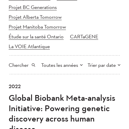
Projet BC Generations
Projet Alberta Tomorrow
Projet Manitoba Tomorrow
Étude sur la santé Ontario
CARTaGENE
La VOIE Atlantique
Chercher
Toutes les années
Trier par date
Tout
2025
2024
2022
Plus récent au plus ancien
Chercher
2023
2022
2021
Global Biobank Meta-analysis
2020
Plus ancien au plus récent
2019
2018
Initiative: Powering genetic
2017
2016
2015
discovery across human
2014
2013
2012
Appliquer
disease
2011
2010
2008