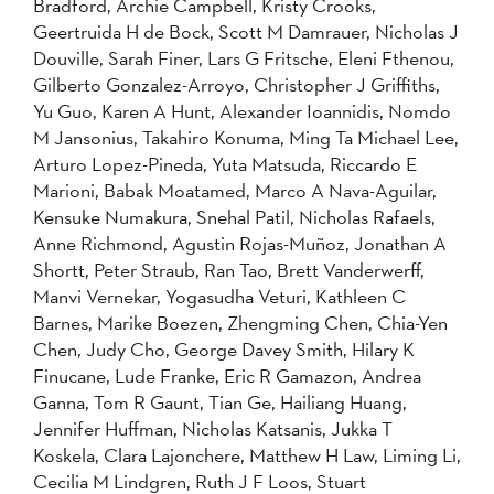
Bradford, Archie Campbell, Kristy Crooks,
Geertruida H de Bock, Scott M Damrauer, Nicholas J
Douville, Sarah Finer, Lars G Fritsche, Eleni Fthenou,
Gilberto Gonzalez-Arroyo, Christopher J Griffiths,
Yu Guo, Karen A Hunt, Alexander Ioannidis, Nomdo
M Jansonius, Takahiro Konuma, Ming Ta Michael Lee,
Arturo Lopez-Pineda, Yuta Matsuda, Riccardo E
Marioni, Babak Moatamed, Marco A Nava-Aguilar,
Kensuke Numakura, Snehal Patil, Nicholas Rafaels,
Anne Richmond, Agustin Rojas-Muñoz, Jonathan A
Shortt, Peter Straub, Ran Tao, Brett Vanderwerff,
Manvi Vernekar, Yogasudha Veturi, Kathleen C
Barnes, Marike Boezen, Zhengming Chen, Chia-Yen
Chen, Judy Cho, George Davey Smith, Hilary K
Finucane, Lude Franke, Eric R Gamazon, Andrea
Ganna, Tom R Gaunt, Tian Ge, Hailiang Huang,
Jennifer Huffman, Nicholas Katsanis, Jukka T
Koskela, Clara Lajonchere, Matthew H Law, Liming Li,
Cecilia M Lindgren, Ruth J F Loos, Stuart