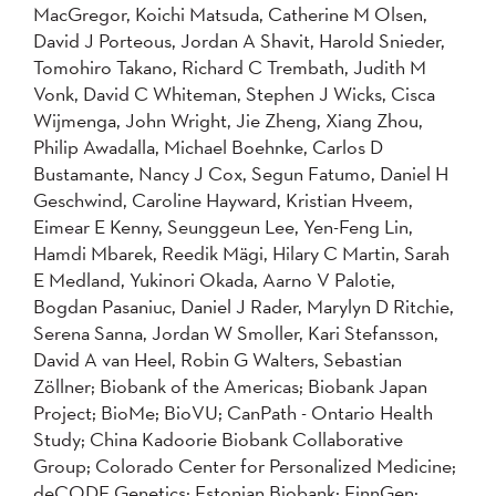
MacGregor, Koichi Matsuda, Catherine M Olsen,
David J Porteous, Jordan A Shavit, Harold Snieder,
Tomohiro Takano, Richard C Trembath, Judith M
Vonk, David C Whiteman, Stephen J Wicks, Cisca
Wijmenga, John Wright, Jie Zheng, Xiang Zhou,
Philip Awadalla, Michael Boehnke, Carlos D
Bustamante, Nancy J Cox, Segun Fatumo, Daniel H
Geschwind, Caroline Hayward, Kristian Hveem,
Eimear E Kenny, Seunggeun Lee, Yen-Feng Lin,
Hamdi Mbarek, Reedik Mägi, Hilary C Martin, Sarah
E Medland, Yukinori Okada, Aarno V Palotie,
Bogdan Pasaniuc, Daniel J Rader, Marylyn D Ritchie,
Serena Sanna, Jordan W Smoller, Kari Stefansson,
David A van Heel, Robin G Walters, Sebastian
Zöllner; Biobank of the Americas; Biobank Japan
Project; BioMe; BioVU; CanPath - Ontario Health
Study; China Kadoorie Biobank Collaborative
Group; Colorado Center for Personalized Medicine;
deCODE Genetics; Estonian Biobank; FinnGen;