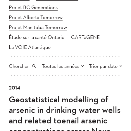
Projet BC Generations
Projet Alberta Tomorrow
Projet Manitoba Tomorrow
Étude sur la santé Ontario
CARTaGENE
La VOIE Atlantique
Chercher
Toutes les années
Trier par date
Tout
2025
2024
2014
Plus récent au plus ancien
Chercher
2023
2022
2021
Geostatistical modelling of
2020
Plus ancien au plus récent
2019
2018
arsenic in drinking water wells
2017
2016
2015
and related toenail arsenic
2014
2013
2012
Appliquer
concentrations across Nova
2011
2010
2008