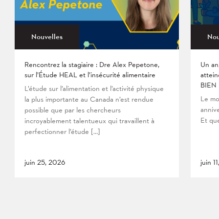
Nouvelles
Nou
Rencontrez la stagiaire : Dre Alex Pepetone,
Un an
sur l’Étude HEAL et l’insécurité alimentaire
attein
BIEN
L’étude sur l’alimentation et l’activité physique
Le mo
la plus importante au Canada n’est rendue
anniv
possible que par les chercheurs
Et que
incroyablement talentueux qui travaillent à
perfectionner l’étude […]
juin 25, 2026
juin 1