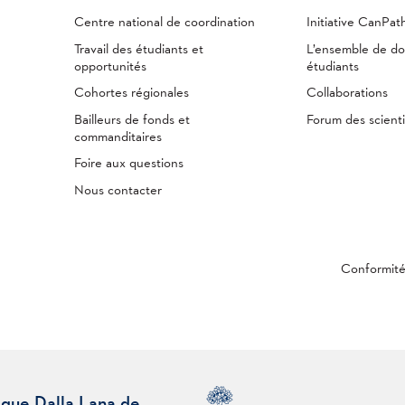
Centre national de coordination
Initiative CanPa
Travail des étudiants et
L’ensemble de d
opportunités
étudiants
Cohortes régionales
Collaborations
Bailleurs de fonds et
Forum des scienti
commanditaires
Foire aux questions
Nous contacter
Conformit
ique Dalla Lana de