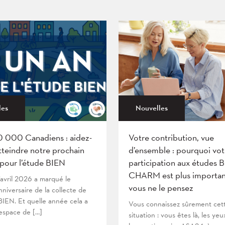
les
Nouvelles
0 000 Canadiens : aidez-
Votre contribution, vue
tteindre notre prochain
d’ensemble : pourquoi vot
 pour l’étude BIEN
participation aux études 
CHARM est plus importan
’avril 2026 a marqué le
vous ne le pensez
niversaire de la collecte de
IEN. Et quelle année cela a
Vous connaissez sûrement cet
’espace de […]
situation : vous êtes là, les yeu