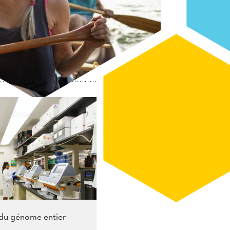
Appliquer
Appliquer
Chercher
 du génome entier