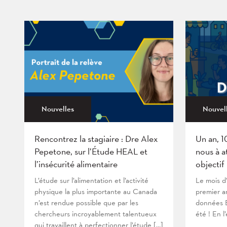
Nouvelles
Nouvel
Rencontrez la stagiaire : Dre Alex
Un an, 1
Pepetone, sur l’Étude HEAL et
nous à a
l’insécurité alimentaire
objectif
L’étude sur l’alimentation et l’activité
Le mois d
physique la plus importante au Canada
premier an
n’est rendue possible que par les
données B
chercheurs incroyablement talentueux
été ! En l
qui travaillent à perfectionner l’étude […]