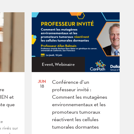
Event, Webinaire
JUN
Conférence d’un
18
re
professeur invité :
BIEN et
Comment les mutagènes
te que
environnementaux et les
promoteurs tumoraux
réactivent les cellules
te
tumorales dormantes
x rivés sur