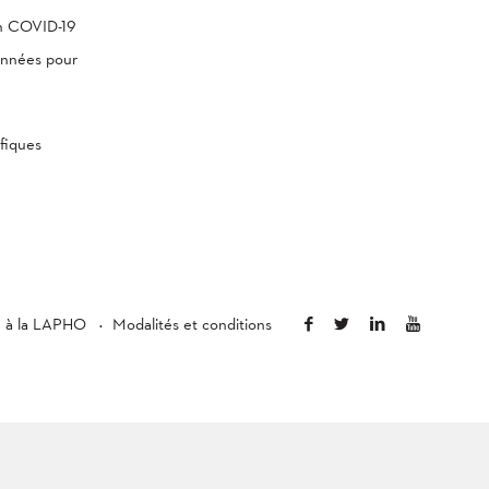
th COVID-19
onnées pour
fiques
é à la LAPHO
Modalités et conditions