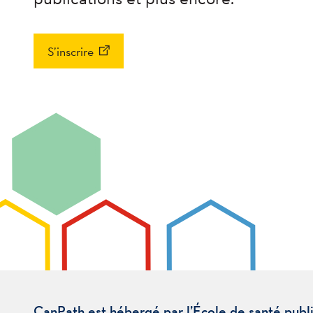
S’inscrire
CanPath est hébergé par l’École de santé publ