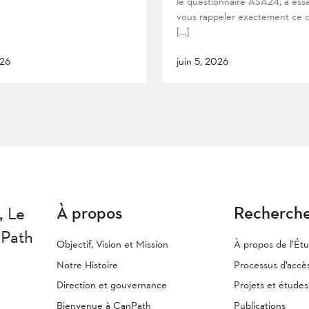
le questionnaire ASA24, à ess
vous rappeler exactement ce 
[…]
026
juin 5, 2026
À propos
Recherch
,
Le
nPath
Objectif, Vision et Mission
À propos de l’Ét
Notre Histoire
Processus d’accè
Direction et gouvernance
Projets et étude
Bienvenue à CanPath
Publications