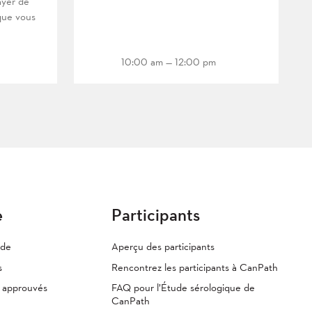
ayer de
que vous
10:00 am — 12:00 pm
e
Participants
ude
Aperçu des participants
s
Rencontrez les participants à CanPath
s approuvés
FAQ pour l’Étude sérologique de
CanPath