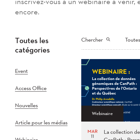
inscrivez-vous à un webinaire à venir, 
encore.
Toutes les
Chercher
Toutes
catégories
Tout
202
Plus récent au plus
2022
202
Event
2017
201
Access Office
2012
2011
Nouvelles
Webinaire
Article pour les médias
MAR
La collection 
11
Webinaire
CanPath : Persp