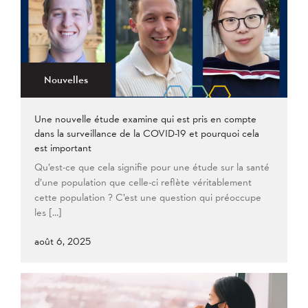
2021
Plus ancien au plus récent
2020
2019
2018
2017
2016
2015
2014
2013
Appliquer
2012
2011
2009
Nouvelles
2008
Une nouvelle étude examine qui est pris en compte
Appliquer
dans la surveillance de la COVID-19 et pourquoi cela
est important
Qu’est-ce que cela signifie pour une étude sur la santé
d’une population que celle-ci reflète véritablement
cette population ? C’est une question qui préoccupe
les […]
août 6, 2025