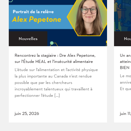
Nouvelles
Nou
Rencontrez la stagiaire : Dre Alex Pepetone,
Un an
sur l’Étude HEAL et l’insécurité alimentaire
attein
BIEN
L’étude sur l’alimentation et l’activité physique
Le mo
la plus importante au Canada n’est rendue
anniv
possible que par les chercheurs
Et que
incroyablement talentueux qui travaillent à
perfectionner l’étude […]
juin 25, 2026
juin 1