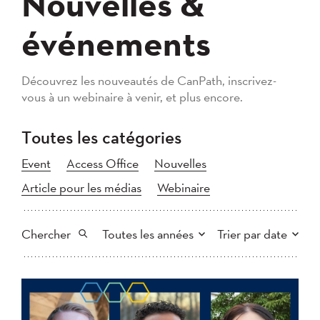
Nouvelles &
événements
Découvrez les nouveautés de CanPath, inscrivez-
vous à un webinaire à venir, et plus encore.
Toutes les catégories
Event
Access Office
Nouvelles
Article pour les médias
Webinaire
Chercher
Toutes les années
Trier par date
Tout
2026
2025
Plus récent au plus ancien
Chercher
2024
2023
2022