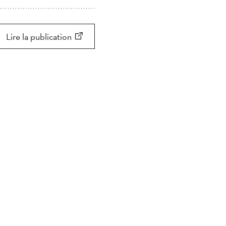
Appliquer
Appliquer
Chercher
Lire la publication