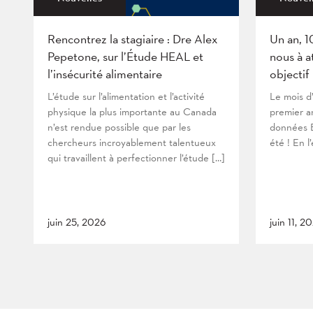
Rencontrez la stagiaire : Dre Alex
Un an, 1
Pepetone, sur l’Étude HEAL et
nous à a
l’insécurité alimentaire
objectif
L’étude sur l’alimentation et l’activité
Le mois d
physique la plus importante au Canada
premier an
n’est rendue possible que par les
données B
chercheurs incroyablement talentueux
été ! En l
qui travaillent à perfectionner l’étude […]
juin 25, 2026
juin 11, 2