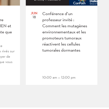
JUN
Conférence d’un
18
re
professeur invité :
BIEN et
Comment les mutagènes
te que
environnementaux et les
promoteurs tumoraux
réactivent les cellules
te
tumorales dormantes
x rivés sur
ayer de
que vous
10:00 am — 12:00 pm