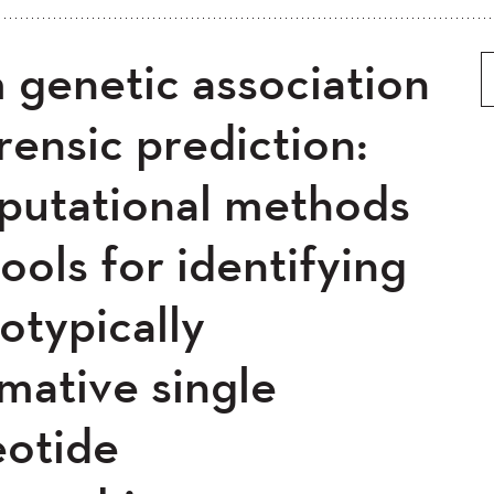
5
2024
2023
2022
 genetic association
 ancien
Plus ancien au plus récent
0
2019
2018
2017
5
2014
2013
2012
rensic prediction:
0
2008
2007
2006
utational methods
04
ools for identifying
otypically
mative single
eotide