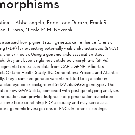
morphisms
tina L. Abbatangelo, Frida Lona Durazo, Frank R.
an J. Parra, Nicole M.M. Novroski
s assessed how pigmentation genetics can enhance forensic
 (FDP) for predicting externally visible characteristics (EVCs)
ye, and skin color. Using a genome-wide association study
h, they analyzed single nucleotide polymorphisms (SNPs)
 pigmentation traits in data from CARTaGENE, Alberta’s
t, Ontario Health Study, BC Generations Project, and Atlantic
lly, they examined genetic variants related to eye color in
h a blue eye color background (rs12913832:GG genotype). The
ated how GWAS data, combined with post-genotyping analyses
annotation, can provide insights into pigmentation-associated
ngs contribute to refining FDP accuracy and may serve as a
uture genomic investigations of EVCs in forensic settings.