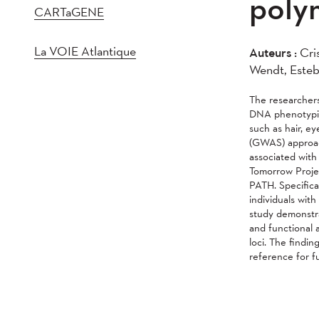
poly
CARTaGENE
La VOIE Atlantique
Auteurs :
Cris
Wendt, Esteb
The researcher
DNA phenotyping
such as hair, e
(GWAS) approac
associated with
Tomorrow Projec
PATH. Specifica
individuals wit
study demonstr
and functional 
loci. The findi
reference for f