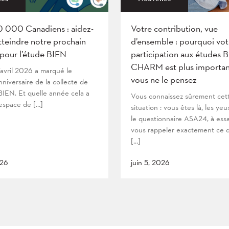
0 000 Canadiens : aidez-
Votre contribution, vue
tteindre notre prochain
d’ensemble : pourquoi vot
 pour l’étude BIEN
participation aux études 
CHARM est plus importan
’avril 2026 a marqué le
vous ne le pensez
niversaire de la collecte de
IEN. Et quelle année cela a
Vous connaissez sûrement cet
’espace de […]
situation : vous êtes là, les yeu
le questionnaire ASA24, à ess
vous rappeler exactement ce 
[…]
026
juin 5, 2026