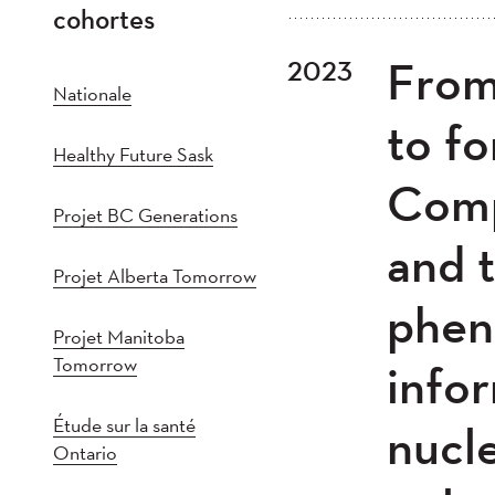
cohortes
Tout
202
From
2023
Plus récent au plus
2021
202
Nationale
2016
201
to fo
Healthy Future Sask
2011
201
Comp
2005
20
Projet BC Generations
and t
Projet Alberta Tomorrow
phen
Projet Manitoba
Tomorrow
infor
Étude sur la santé
nucl
Ontario