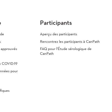
e
Participants
ude
Aperçu des participants
s
Rencontrez les participants à CanPath
s approuvés
FAQ pour l’Étude sérologique de
CanPath
th COVID-19
onnées pour
fiques