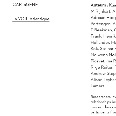
CARTaGENE
Auteurs :
Kuan
M Rijnhart, A
Adriaan Hoog
La VOIE Atlantique
Portengen, Ad
F Beekman, O
Frank, Henri
Hollander, Ma
Kok, Steinar 
Nolwenn Nois
Picavet, Ina
Rikje Ruiter
Andrew Stept
Alison Teyha
Lamers
Researchers inv
relationships b
cancer. They co
participants fr