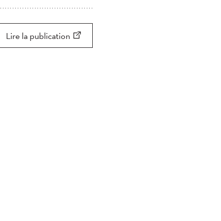
Appliquer
Appliquer
Chercher
Lire la publication