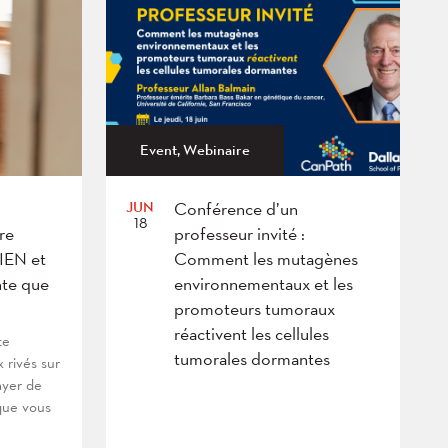
Event, Webinaire
JUN
Conférence d’un
18
re
professeur invité :
BIEN et
Comment les mutagènes
te que
environnementaux et les
promoteurs tumoraux
réactivent les cellules
te
tumorales dormantes
x rivés sur
ayer de
que vous