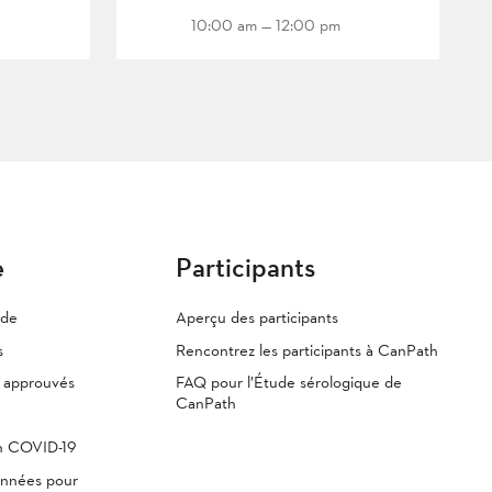
10:00 am — 12:00 pm
e
Participants
ude
Aperçu des participants
s
Rencontrez les participants à CanPath
s approuvés
FAQ pour l’Étude sérologique de
CanPath
th COVID-19
onnées pour