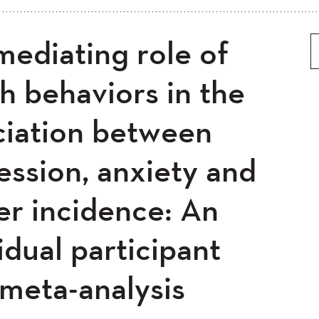
5
2024
2023
2022
mediating role of
 ancien
Plus ancien au plus récent
0
2019
2018
2017
5
2014
2013
2012
h behaviors in the
0
2008
2007
2006
ciation between
04
ession, anxiety and
er incidence: An
idual participant
 meta-analysis