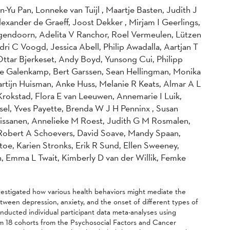
-Yu Pan, Lonneke van Tuijl , Maartje Basten, Judith J
lexander de Graeff, Joost Dekker , Mirjam I Geerlings,
endoorn, Adelita V Ranchor, Roel Vermeulen, Lützen
ri C Voogd, Jessica Abell, Philip Awadalla, Aartjan T
ttar Bjerkeset, Andy Boyd, Yunsong Cui, Philipp
ke Galenkamp, Bert Garssen, Sean Hellingman, Monika
rtijn Huisman, Anke Huss, Melanie R Keats, Almar A L
Krokstad, Flora E van Leeuwen, Annemarie I Luik,
el, Yves Payette, Brenda W J H Penninx , Susan
 Rissanen, Annelieke M Roest, Judith G M Rosmalen,
, Robert A Schoevers, David Soave, Mandy Spaan,
oe, Karien Stronks, Erik R Sund, Ellen Sweeney,
n, Emma L Twait, Kimberly D van der Willik, Femke
estigated how various health behaviors might mediate the
etween depression, anxiety, and the onset of different types of
nducted individual participant data meta-analyses using
om 18 cohorts from the Psychosocial Factors and Cancer