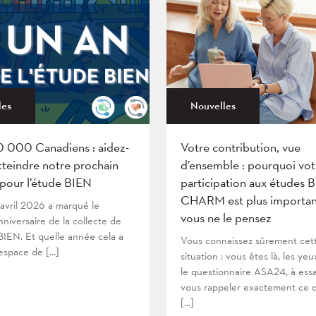
les
Nouvelles
0 000 Canadiens : aidez-
Votre contribution, vue
tteindre notre prochain
d’ensemble : pourquoi vot
 pour l’étude BIEN
participation aux études 
CHARM est plus importan
’avril 2026 a marqué le
vous ne le pensez
niversaire de la collecte de
IEN. Et quelle année cela a
Vous connaissez sûrement cet
’espace de […]
situation : vous êtes là, les yeu
le questionnaire ASA24, à ess
vous rappeler exactement ce 
[…]