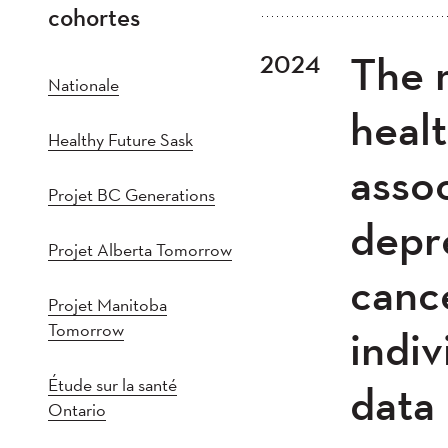
cohortes
Tout
202
The 
2024
Plus récent au plus
2021
202
Nationale
2016
201
healt
Healthy Future Sask
2011
201
asso
2005
20
Projet BC Generations
depr
Projet Alberta Tomorrow
canc
Projet Manitoba
Tomorrow
indiv
Étude sur la santé
data
Ontario