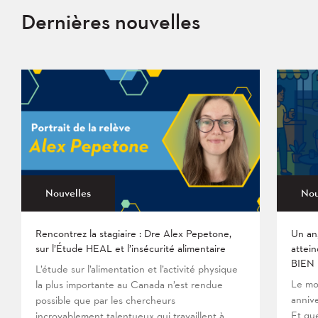
Dernières nouvelles
Nouvelles
Nou
Rencontrez la stagiaire : Dre Alex Pepetone,
Un an
sur l’Étude HEAL et l’insécurité alimentaire
attein
BIEN
L’étude sur l’alimentation et l’activité physique
Le mo
la plus importante au Canada n’est rendue
anniv
possible que par les chercheurs
Et que
incroyablement talentueux qui travaillent à