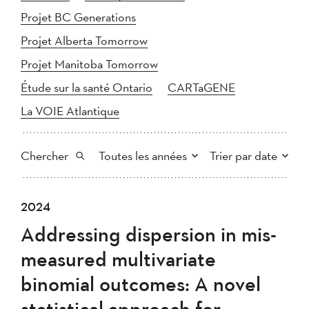
Projet BC Generations
Projet Alberta Tomorrow
Projet Manitoba Tomorrow
Étude sur la santé Ontario
CARTaGENE
La VOIE Atlantique
Chercher
Toutes les années
Trier par date
Tout
2025
2024
2024
Plus récent au plus ancien
Chercher
2023
2022
2021
Addressing dispersion in mis-
2020
Plus ancien au plus récent
2019
2018
measured multivariate
2017
2016
2015
binomial outcomes: A novel
2014
2013
2012
Appliquer
statistical approach for
2011
2010
2008