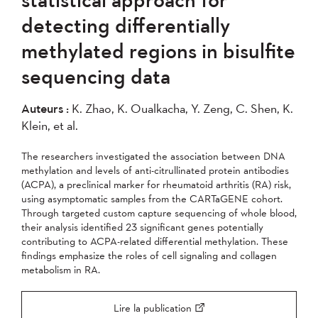
2007
2006
2005
detecting differentially
2004
methylated regions in bisulfite
sequencing data
Appliquer
Auteurs :
K. Zhao, K. Oualkacha, Y. Zeng, C. Shen, K.
Klein, et al.
The researchers investigated the association between DNA
methylation and levels of anti-citrullinated protein antibodies
(ACPA), a preclinical marker for rheumatoid arthritis (RA) risk,
using asymptomatic samples from the CARTaGENE cohort.
Through targeted custom capture sequencing of whole blood,
their analysis identified 23 significant genes potentially
contributing to ACPA-related differential methylation. These
findings emphasize the roles of cell signaling and collagen
metabolism in RA.
Lire la publication