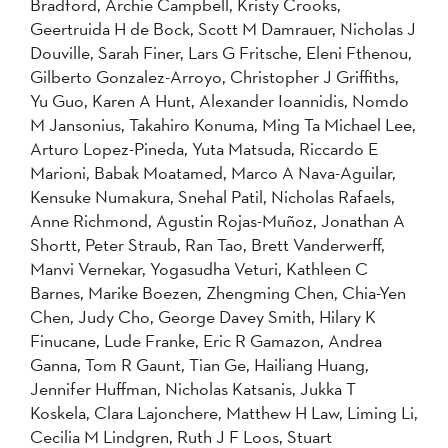
Bradford, Archie Campbell, Kristy Crooks,
Geertruida H de Bock, Scott M Damrauer, Nicholas J
Douville, Sarah Finer, Lars G Fritsche, Eleni Fthenou,
Gilberto Gonzalez-Arroyo, Christopher J Griffiths,
Yu Guo, Karen A Hunt, Alexander Ioannidis, Nomdo
M Jansonius, Takahiro Konuma, Ming Ta Michael Lee,
Arturo Lopez-Pineda, Yuta Matsuda, Riccardo E
Marioni, Babak Moatamed, Marco A Nava-Aguilar,
Kensuke Numakura, Snehal Patil, Nicholas Rafaels,
Anne Richmond, Agustin Rojas-Muñoz, Jonathan A
Shortt, Peter Straub, Ran Tao, Brett Vanderwerff,
Manvi Vernekar, Yogasudha Veturi, Kathleen C
Barnes, Marike Boezen, Zhengming Chen, Chia-Yen
Chen, Judy Cho, George Davey Smith, Hilary K
Finucane, Lude Franke, Eric R Gamazon, Andrea
Ganna, Tom R Gaunt, Tian Ge, Hailiang Huang,
Jennifer Huffman, Nicholas Katsanis, Jukka T
Koskela, Clara Lajonchere, Matthew H Law, Liming Li,
Cecilia M Lindgren, Ruth J F Loos, Stuart