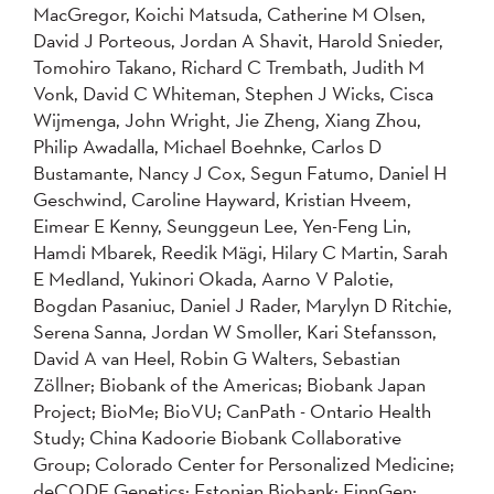
MacGregor, Koichi Matsuda, Catherine M Olsen,
David J Porteous, Jordan A Shavit, Harold Snieder,
Tomohiro Takano, Richard C Trembath, Judith M
Vonk, David C Whiteman, Stephen J Wicks, Cisca
Wijmenga, John Wright, Jie Zheng, Xiang Zhou,
Philip Awadalla, Michael Boehnke, Carlos D
Bustamante, Nancy J Cox, Segun Fatumo, Daniel H
Geschwind, Caroline Hayward, Kristian Hveem,
Eimear E Kenny, Seunggeun Lee, Yen-Feng Lin,
Hamdi Mbarek, Reedik Mägi, Hilary C Martin, Sarah
E Medland, Yukinori Okada, Aarno V Palotie,
Bogdan Pasaniuc, Daniel J Rader, Marylyn D Ritchie,
Serena Sanna, Jordan W Smoller, Kari Stefansson,
David A van Heel, Robin G Walters, Sebastian
Zöllner; Biobank of the Americas; Biobank Japan
Project; BioMe; BioVU; CanPath - Ontario Health
Study; China Kadoorie Biobank Collaborative
Group; Colorado Center for Personalized Medicine;
deCODE Genetics; Estonian Biobank; FinnGen;