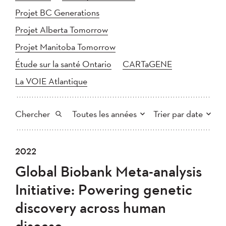
Projet BC Generations
Projet Alberta Tomorrow
Projet Manitoba Tomorrow
Étude sur la santé Ontario
CARTaGENE
La VOIE Atlantique
Chercher
Toutes les années
Trier par date
Tout
2025
2024
2022
Plus récent au plus ancien
Chercher
2023
2022
2021
Global Biobank Meta-analysis
2020
Plus ancien au plus récent
2019
2018
Initiative: Powering genetic
2017
2016
2015
discovery across human
2014
2013
2012
Appliquer
disease
2011
2010
2008