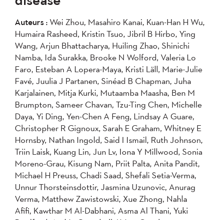
2007
2006
2005
Auteurs :
Wei Zhou, Masahiro Kanai, Kuan-Han H Wu,
2004
Humaira Rasheed, Kristin Tsuo, Jibril B Hirbo, Ying
Wang, Arjun Bhattacharya, Huiling Zhao, Shinichi
Appliquer
Namba, Ida Surakka, Brooke N Wolford, Valeria Lo
Faro, Esteban A Lopera-Maya, Kristi Läll, Marie-Julie
Favé, Juulia J Partanen, Sinéad B Chapman, Juha
Karjalainen, Mitja Kurki, Mutaamba Maasha, Ben M
Brumpton, Sameer Chavan, Tzu-Ting Chen, Michelle
Daya, Yi Ding, Yen-Chen A Feng, Lindsay A Guare,
Christopher R Gignoux, Sarah E Graham, Whitney E
Hornsby, Nathan Ingold, Said I Ismail, Ruth Johnson,
Triin Laisk, Kuang Lin, Jun Lv, Iona Y Millwood, Sonia
Moreno-Grau, Kisung Nam, Priit Palta, Anita Pandit,
Michael H Preuss, Chadi Saad, Shefali Setia-Verma,
Unnur Thorsteinsdottir, Jasmina Uzunovic, Anurag
Verma, Matthew Zawistowski, Xue Zhong, Nahla
Afifi, Kawthar M Al-Dabhani, Asma Al Thani, Yuki