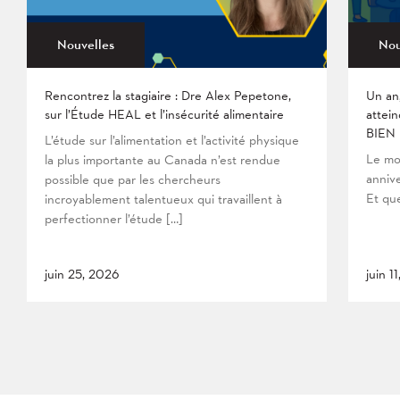
Nouvelles
Nou
Rencontrez la stagiaire : Dre Alex Pepetone,
Un an
sur l’Étude HEAL et l’insécurité alimentaire
attein
BIEN
L’étude sur l’alimentation et l’activité physique
Le mo
la plus importante au Canada n’est rendue
anniv
possible que par les chercheurs
Et que
incroyablement talentueux qui travaillent à
perfectionner l’étude […]
juin 25, 2026
juin 1