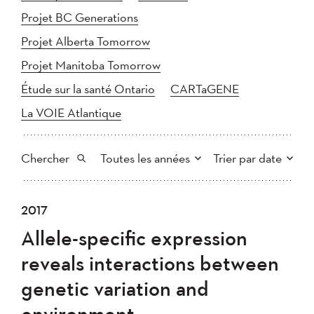
Projet BC Generations
Projet Alberta Tomorrow
Projet Manitoba Tomorrow
Étude sur la santé Ontario
CARTaGENE
La VOIE Atlantique
Chercher
Toutes les années
Trier par date
Tout
2025
2024
2017
Plus récent au plus ancien
Chercher
2023
2022
2021
Allele-specific expression
2020
Plus ancien au plus récent
2019
2018
reveals interactions between
2017
2016
2015
genetic variation and
2014
2013
2012
Appliquer
environment
2011
2010
2008