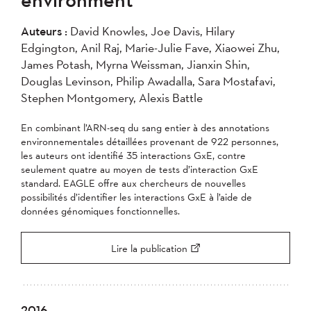
2007
2006
2005
Auteurs :
David Knowles, Joe Davis, Hilary
2004
Edgington, Anil Raj, Marie-Julie Fave, Xiaowei Zhu,
James Potash, Myrna Weissman, Jianxin Shin,
Appliquer
Douglas Levinson, Philip Awadalla, Sara Mostafavi,
Stephen Montgomery, Alexis Battle
En combinant l’ARN-seq du sang entier à des annotations
environnementales détaillées provenant de 922 personnes,
les auteurs ont identifié 35 interactions GxE, contre
seulement quatre au moyen de tests d’interaction GxE
standard. EAGLE offre aux chercheurs de nouvelles
possibilités d’identifier les interactions GxE à l’aide de
données génomiques fonctionnelles.
Lire la publication
2016