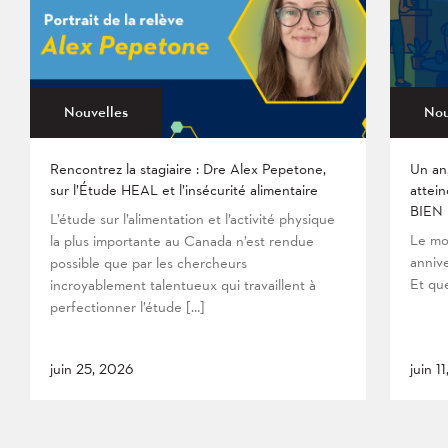
Nouvelles
Nou
Rencontrez la stagiaire : Dre Alex Pepetone,
Un an
sur l’Étude HEAL et l’insécurité alimentaire
attein
BIEN
L’étude sur l’alimentation et l’activité physique
Le mo
la plus importante au Canada n’est rendue
anniv
possible que par les chercheurs
Et que
incroyablement talentueux qui travaillent à
perfectionner l’étude […]
juin 25, 2026
juin 1