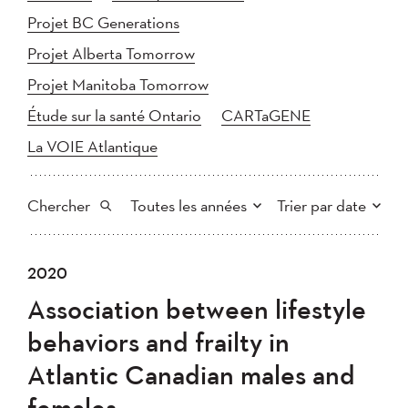
Projet BC Generations
Projet Alberta Tomorrow
Projet Manitoba Tomorrow
Étude sur la santé Ontario
CARTaGENE
La VOIE Atlantique
Chercher
Toutes les années
Trier par date
Tout
2025
2024
2020
Plus récent au plus ancien
Chercher
2023
2022
2021
Association between lifestyle
2020
Plus ancien au plus récent
2019
2018
behaviors and frailty in
2017
2016
2015
Atlantic Canadian males and
2014
2013
2012
Appliquer
females
2011
2010
2008