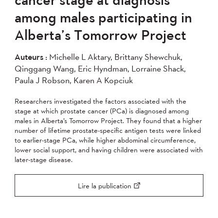
2007
2006
2005
among males participating in
2004
Alberta’s Tomorrow Project
Appliquer
Auteurs :
Michelle L Aktary, Brittany Shewchuk,
Qinggang Wang, Eric Hyndman, Lorraine Shack,
Paula J Robson, Karen A Kopciuk
Researchers investigated the factors associated with the
stage at which prostate cancer (PCa) is diagnosed among
males in Alberta’s Tomorrow Project. They found that a higher
number of lifetime prostate-specific antigen tests were linked
to earlier-stage PCa, while higher abdominal circumference,
lower social support, and having children were associated with
later-stage disease.
Lire la publication