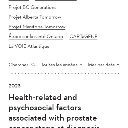
Projet BC Generations
Projet Alberta Tomorrow
Projet Manitoba Tomorrow
Étude sur la santé Ontario
CARTaGENE
La VOIE Atlantique
Chercher
Toutes les années
Trier par date
Tout
2025
2024
2023
Plus récent au plus ancien
Chercher
2023
2022
2021
Health-related and
2020
Plus ancien au plus récent
2019
2018
psychosocial factors
2017
2016
2015
associated with prostate
2014
2013
2012
Appliquer
cancer stage at diagnosis
2011
2010
2008