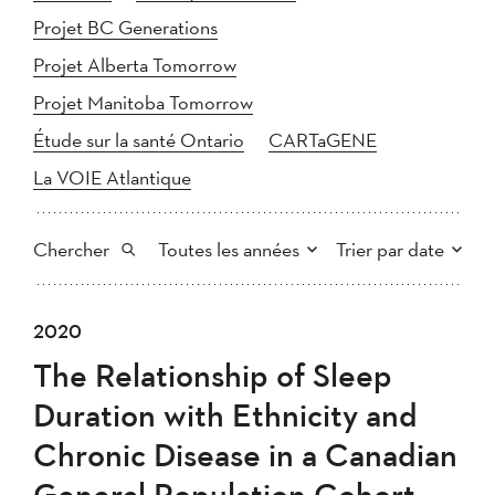
Projet BC Generations
Projet Alberta Tomorrow
Projet Manitoba Tomorrow
Étude sur la santé Ontario
CARTaGENE
La VOIE Atlantique
Chercher
Toutes les années
Trier par date
Tout
2025
2024
2020
Plus récent au plus ancien
Chercher
2023
2022
2021
The Relationship of Sleep
2020
Plus ancien au plus récent
2019
2018
Duration with Ethnicity and
2017
2016
2015
Chronic Disease in a Canadian
2014
2013
2012
Appliquer
General Population Cohort
2011
2010
2008