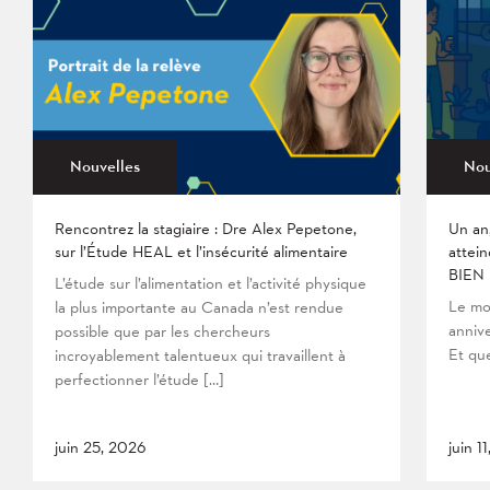
Nouvelles
Nou
Rencontrez la stagiaire : Dre Alex Pepetone,
Un an
sur l’Étude HEAL et l’insécurité alimentaire
attein
BIEN
L’étude sur l’alimentation et l’activité physique
Le mo
la plus importante au Canada n’est rendue
anniv
possible que par les chercheurs
Et que
incroyablement talentueux qui travaillent à
perfectionner l’étude […]
juin 25, 2026
juin 1