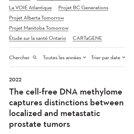
La VOIE Atlantique
Projet BC Generations
Projet Alberta Tomorrow
Projet Manitoba Tomorrow
Étude sur la santé Ontario
CARTaGENE
Chercher
Toutes les années
Trier par date
Tout
2025
2024
2022
Plus récent au plus ancien
Chercher
2023
2022
2021
The cell-free DNA methylome
2020
Plus ancien au plus récent
2019
2018
captures distinctions between
2017
2016
2015
localized and metastatic
2014
2013
2012
Appliquer
prostate tumors
2011
2010
2008
2007
2006
2005