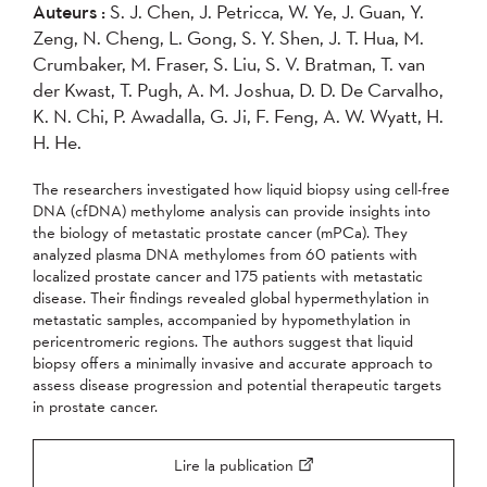
Auteurs :
S. J. Chen, J. Petricca, W. Ye, J. Guan, Y.
2004
Zeng, N. Cheng, L. Gong, S. Y. Shen, J. T. Hua, M.
Crumbaker, M. Fraser, S. Liu, S. V. Bratman, T. van
Appliquer
der Kwast, T. Pugh, A. M. Joshua, D. D. De Carvalho,
K. N. Chi, P. Awadalla, G. Ji, F. Feng, A. W. Wyatt, H.
H. He.
The researchers investigated how liquid biopsy using cell-free
DNA (cfDNA) methylome analysis can provide insights into
the biology of metastatic prostate cancer (mPCa). They
analyzed plasma DNA methylomes from 60 patients with
localized prostate cancer and 175 patients with metastatic
disease. Their findings revealed global hypermethylation in
metastatic samples, accompanied by hypomethylation in
pericentromeric regions. The authors suggest that liquid
biopsy offers a minimally invasive and accurate approach to
assess disease progression and potential therapeutic targets
in prostate cancer.
Lire la publication