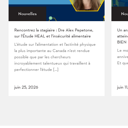
Nouvelles
Nou
Rencontrez la stagiaire : Dre Alex Pepetone,
Un an
sur l’Étude HEAL et l’insécurité alimentaire
attein
BIEN
L’étude sur l’alimentation et l’activité physique
Le mo
la plus importante au Canada n’est rendue
anniv
possible que par les chercheurs
Et que
incroyablement talentueux qui travaillent à
perfectionner l’étude […]
juin 25, 2026
juin 1