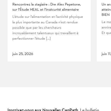
Rencontrez la stagiaire : Dre Alex Pepetone,
Un an
sur l’Étude HEAL et l’insécurité alimentaire
attein
BIEN
L’étude sur l’alimentation et l’activité physique
Le mo
la plus importante au Canada n’est rendue
anniv
possible que par les chercheurs
Et que
incroyablement talentueux qui travaillent à
perfectionner l’étude […]
juin 25, 2026
juin 1
Inscrivez-vous aux Nouvelles CanPath,
Le bulletin