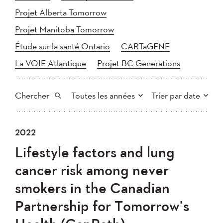
Projet Alberta Tomorrow
Projet Manitoba Tomorrow
Étude sur la santé Ontario
CARTaGENE
La VOIE Atlantique
Projet BC Generations
Chercher
Toutes les années
Trier par date
Tout
2025
2024
2022
Plus récent au plus ancien
Chercher
2023
2022
2021
Lifestyle factors and lung
2020
Plus ancien au plus récent
2019
2018
cancer risk among never
2017
2016
2015
smokers in the Canadian
2014
2013
2012
Appliquer
Partnership for Tomorrow’s
2011
2010
2008
2007
2006
2005