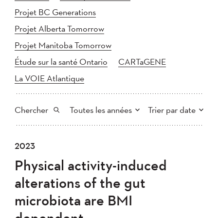
Projet BC Generations
Projet Alberta Tomorrow
Projet Manitoba Tomorrow
Étude sur la santé Ontario
CARTaGENE
La VOIE Atlantique
Chercher
Toutes les années
Trier par date
Tout
2025
2024
2023
Plus récent au plus ancien
Chercher
2023
2022
2021
Physical activity-induced
2020
Plus ancien au plus récent
2019
2018
alterations of the gut
2017
2016
2015
microbiota are BMI
2014
2013
2012
Appliquer
dependent
2011
2010
2008