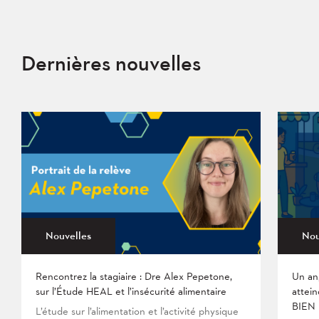
Dernières nouvelles
Nouvelles
Nou
Rencontrez la stagiaire : Dre Alex Pepetone,
Un an
sur l’Étude HEAL et l’insécurité alimentaire
attein
BIEN
L’étude sur l’alimentation et l’activité physique