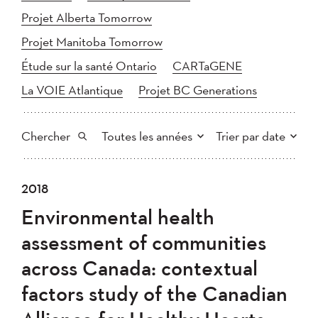
Projet Alberta Tomorrow
Projet Manitoba Tomorrow
Étude sur la santé Ontario
CARTaGENE
La VOIE Atlantique
Projet BC Generations
Chercher
Toutes les années
Trier par date
Tout
2025
2024
2018
Plus récent au plus ancien
Chercher
2023
2022
2021
Environmental health
2020
Plus ancien au plus récent
2019
2018
assessment of communities
2017
2016
2015
across Canada: contextual
2014
2013
2012
Appliquer
factors study of the Canadian
2011
2010
2008
2007
2006
2005