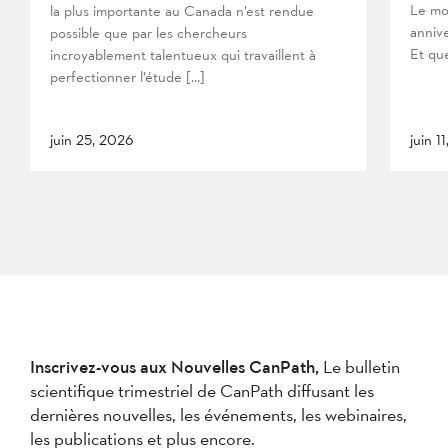
Le mo
la plus importante au Canada n’est rendue
anniv
possible que par les chercheurs
Et que
incroyablement talentueux qui travaillent à
perfectionner l’étude […]
juin 25, 2026
juin 1
Inscrivez-vous aux Nouvelles CanPath,
Le bulletin
scientifique trimestriel de CanPath diffusant les
dernières nouvelles, les événements, les webinaires,
les publications et plus encore.