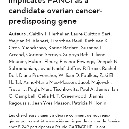
2007
2006
2005
candidate ovarian cancer-
2004
predisposing gene
Appliquer
Auteurs :
Caitlin T. Fierheller, Laure Guitton-Sert,
Wejdan M. Alenezi, Timothée Revil, Kathleen K.
Oros, Yuandi Gao, Karine Bedard, Suzanna L.
Arcand, Corinne Serruya, Supriya Behl, Liliane
Meunier, Hubert Fleury, Eleanor Fewings, Deepak N.
Subramanian, Javad Nadaf, Jeffrey P. Bruce, Rachel
Bell, Diane Provencher, William D. Foulkes, Zaki El
Haffaf, Anne-Marie Mes-Masson, Jacek Majewski,
Trevor J. Pugh, Marc Tischkowitz, Paul A. James, Ian
G. Campbell, Celia M. T. Greenwood, Jiannis
Ragoussis, Jean-Yves Masson, Patricia N. Tonin
Les chercheurs visaient à décrire comment de nouveaux
gènes pourraient être associés au risque de cancer de l’ovaire
chez 5 249 participants à l’étude CARTaGENE. Ils ont