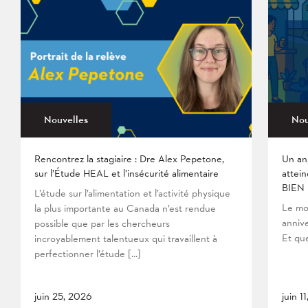
Nouvelles
Nou
Rencontrez la stagiaire : Dre Alex Pepetone,
Un an
sur l’Étude HEAL et l’insécurité alimentaire
attein
BIEN
L’étude sur l’alimentation et l’activité physique
Le mo
la plus importante au Canada n’est rendue
anniv
possible que par les chercheurs
Et que
incroyablement talentueux qui travaillent à
perfectionner l’étude […]
juin 25, 2026
juin 1