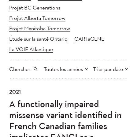
Projet BC Generations
Projet Alberta Tomorrow
Projet Manitoba Tomorrow
Étude sur la santé Ontario
CARTaGENE
La VOIE Atlantique
Chercher
Toutes les années
Trier par date
Tout
2025
2024
2021
Plus récent au plus ancien
Chercher
2023
2022
2021
A functionally impaired
2020
Plus ancien au plus récent
2019
2018
missense variant identified in
2017
2016
2015
French Canadian families
2014
2013
2012
Appliquer
implicates FANCI as a
2011
2010
2008