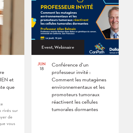
Event, Webinaire
JUN
Conférence d’un
18
re
professeur invité :
BIEN et
Comment les mutagènes
te que
environnementaux et les
promoteurs tumoraux
réactivent les cellules
te
tumorales dormantes
x rivés sur
ayer de
que vous