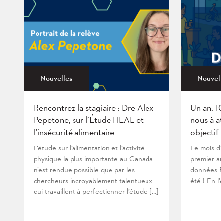
Nouvelles
Nouvel
Rencontrez la stagiaire : Dre Alex
Un an, 1
Pepetone, sur l’Étude HEAL et
nous à a
l’insécurité alimentaire
objectif
L’étude sur l’alimentation et l’activité
Le mois d
physique la plus importante au Canada
premier an
n’est rendue possible que par les
données B
chercheurs incroyablement talentueux
été ! En l
qui travaillent à perfectionner l’étude […]