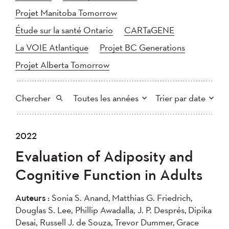
Projet Manitoba Tomorrow
Étude sur la santé Ontario
CARTaGENE
La VOIE Atlantique
Projet BC Generations
Projet Alberta Tomorrow
Chercher
Toutes les années
Trier par date
Tout
2025
2024
2022
Plus récent au plus ancien
Chercher
2023
2022
2021
Evaluation of Adiposity and
2020
Plus ancien au plus récent
2019
2018
Cognitive Function in Adults
2017
2016
2015
2014
2013
2012
Appliquer
Auteurs :
Sonia S. Anand, Matthias G. Friedrich,
2011
2010
2008
Douglas S. Lee, Phillip Awadalla, J. P. Després, Dipika
Desai, Russell J. de Souza, Trevor Dummer, Grace
2007
2006
2005