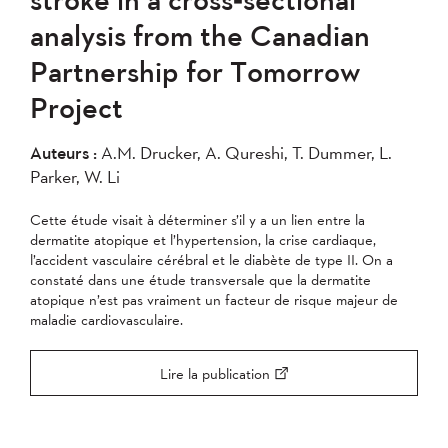
2007
2006
2005
analysis from the Canadian
2004
Partnership for Tomorrow
Project
Appliquer
Auteurs :
A.M. Drucker, A. Qureshi, T. Dummer, L.
Parker, W. Li
Cette étude visait à déterminer s’il y a un lien entre la
dermatite atopique et l’hypertension, la crise cardiaque,
l’accident vasculaire cérébral et le diabète de type II. On a
constaté dans une étude transversale que la dermatite
atopique n’est pas vraiment un facteur de risque majeur de
maladie cardiovasculaire.
Lire la publication