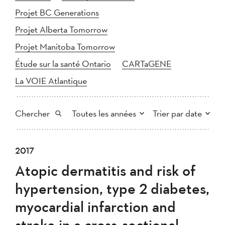
Projet BC Generations
Projet Alberta Tomorrow
Projet Manitoba Tomorrow
Étude sur la santé Ontario
CARTaGENE
La VOIE Atlantique
Chercher
Toutes les années
Trier par date
Tout
2025
2024
2017
Plus récent au plus ancien
Chercher
2023
2022
2021
Atopic dermatitis and risk of
2020
Plus ancien au plus récent
2019
2018
hypertension, type 2 diabetes,
2017
2016
2015
myocardial infarction and
2014
2013
2012
Appliquer
stroke in a cross‐sectional
2011
2010
2008