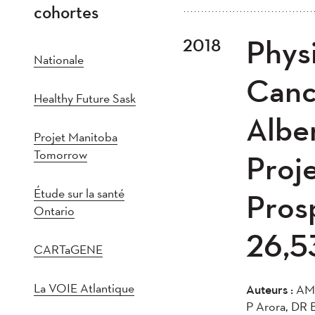
cohortes
Tout
202
Physi
2018
Plus récent au plus
2021
202
Nationale
2016
201
Canc
Healthy Future Sask
2011
201
Albe
2005
20
Projet Manitoba
Tomorrow
Proje
Étude sur la santé
Pros
Ontario
26,5
CARTaGENE
La VOIE Atlantique
Auteurs :
AM 
P Arora, DR 