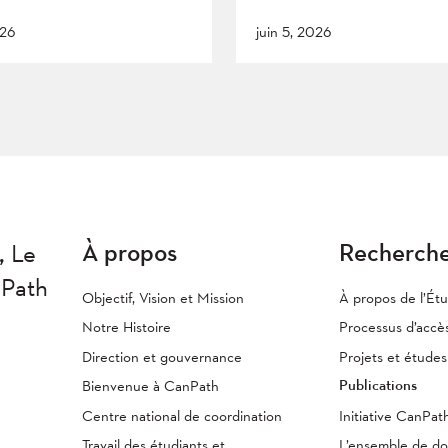
026
juin 5, 2026
À propos
Recherch
,
Le
nPath
Objectif, Vision et Mission
À propos de l’Ét
Notre Histoire
Processus d’accè
Direction et gouvernance
Projets et étude
Publications
Bienvenue à CanPath
Centre national de coordination
Initiative CanPa
Travail des étudiants et
L’ensemble de d