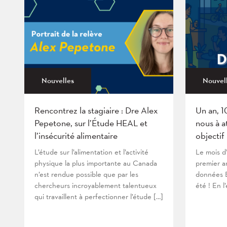
Nouvelles
Nouvel
Rencontrez la stagiaire : Dre Alex
Un an, 1
Pepetone, sur l’Étude HEAL et
nous à a
l’insécurité alimentaire
objectif
L’étude sur l’alimentation et l’activité
Le mois d
physique la plus importante au Canada
premier an
n’est rendue possible que par les
données B
chercheurs incroyablement talentueux
été ! En l
qui travaillent à perfectionner l’étude […]