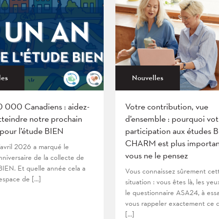
les
Nouvelles
0 000 Canadiens : aidez-
Votre contribution, vue
tteindre notre prochain
d’ensemble : pourquoi vot
 pour l’étude BIEN
participation aux études 
CHARM est plus importan
’avril 2026 a marqué le
vous ne le pensez
niversaire de la collecte de
IEN. Et quelle année cela a
Vous connaissez sûrement cet
’espace de […]
situation : vous êtes là, les yeu
le questionnaire ASA24, à ess
vous rappeler exactement ce 
[…]