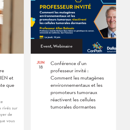
Event, Webinaire
JUN
Conférence d’un
18
re
professeur invité :
BIEN et
Comment les mutagènes
te que
environnementaux et les
promoteurs tumoraux
réactivent les cellules
te
tumorales dormantes
x rivés sur
ayer de
que vous