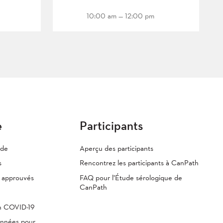
10:00 am — 12:00 pm
e
Participants
ude
Aperçu des participants
s
Rencontrez les participants à CanPath
s approuvés
FAQ pour l’Étude sérologique de
CanPath
th COVID-19
onnées pour