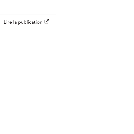
Appliquer
Appliquer
Chercher
Lire la publication