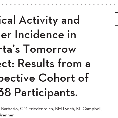
5
2024
2023
2022
cal Activity and
 ancien
Plus ancien au plus récent
0
2019
2018
2017
5
2014
2013
2012
er Incidence in
0
2008
2007
2006
rta’s Tomorrow
04
ct: Results from a
pective Cohort of
38 Participants.
Barberio, CM Friedenreich, BM Lynch, KL Campbell,
Brenner