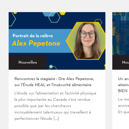
Nouvelles
Nou
Rencontrez la stagiaire : Dre Alex Pepetone,
Un an
sur l’Étude HEAL et l’insécurité alimentaire
attein
BIEN
L’étude sur l’alimentation et l’activité physique
Le mo
la plus importante au Canada n’est rendue
anniv
possible que par les chercheurs
Et que
incroyablement talentueux qui travaillent à
perfectionner l’étude […]