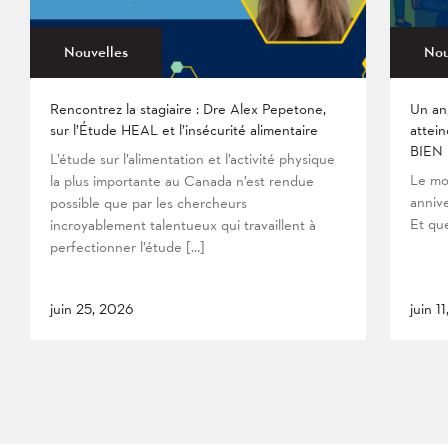
Nouvelles
Nou
Rencontrez la stagiaire : Dre Alex Pepetone,
Un an
sur l’Étude HEAL et l’insécurité alimentaire
attein
BIEN
L’étude sur l’alimentation et l’activité physique
Le mo
la plus importante au Canada n’est rendue
anniv
possible que par les chercheurs
Et que
incroyablement talentueux qui travaillent à
perfectionner l’étude […]
juin 25, 2026
juin 1