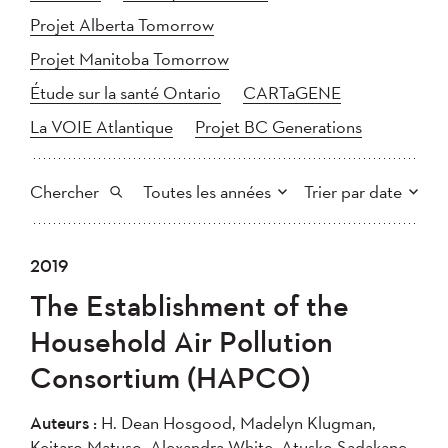
Projet Alberta Tomorrow
Projet Manitoba Tomorrow
Étude sur la santé Ontario
CARTaGENE
La VOIE Atlantique
Projet BC Generations
Chercher
Toutes les années
Trier par date
Tout
2025
2024
2019
Plus récent au plus ancien
Chercher
2023
2022
2021
The Establishment of the
2020
Plus ancien au plus récent
2019
2018
Household Air Pollution
2017
2016
2015
Consortium (HAPCO)
2014
2013
2012
Appliquer
2011
2010
2008
Auteurs :
H. Dean Hosgood, Madelyn Klugman,
2007
2006
2005
Keitaro Matuso, Alexandra White, Atusko Sadakane,