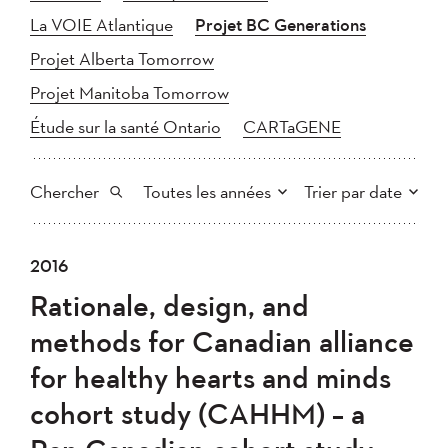
La VOIE Atlantique
Projet BC Generations
Projet Alberta Tomorrow
Projet Manitoba Tomorrow
Étude sur la santé Ontario
CARTaGENE
Chercher
Toutes les années
Trier par date
Tout
2025
2024
2016
Plus récent au plus ancien
Chercher
2023
2022
2021
Rationale, design, and
2020
Plus ancien au plus récent
2019
2018
methods for Canadian alliance
2017
2016
2015
for healthy hearts and minds
2014
2013
2012
Appliquer
cohort study (CAHHM) – a
2011
2010
2008
2007
2006
2005