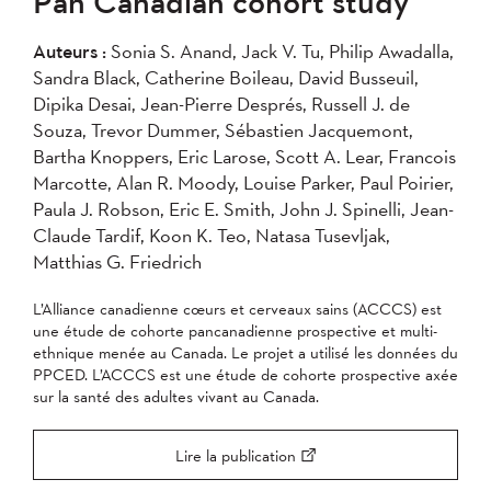
Pan Canadian cohort study
2004
Auteurs :
Sonia S. Anand, Jack V. Tu, Philip Awadalla,
Sandra Black, Catherine Boileau, David Busseuil,
Appliquer
Dipika Desai, Jean-Pierre Després, Russell J. de
Souza, Trevor Dummer, Sébastien Jacquemont,
Bartha Knoppers, Eric Larose, Scott A. Lear, Francois
Marcotte, Alan R. Moody, Louise Parker, Paul Poirier,
Paula J. Robson, Eric E. Smith, John J. Spinelli, Jean-
Claude Tardif, Koon K. Teo, Natasa Tusevljak,
Matthias G. Friedrich
L’Alliance canadienne cœurs et cerveaux sains (ACCCS) est
une étude de cohorte pancanadienne prospective et multi-
ethnique menée au Canada. Le projet a utilisé les données du
PPCED. L’ACCCS est une étude de cohorte prospective axée
sur la santé des adultes vivant au Canada.
Lire la publication