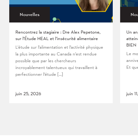
Nouvelles
Nou
Rencontrez la stagiaire : Dre Alex Pepetone,
Un an
sur l’Étude HEAL et l’insécurité alimentaire
attein
BIEN
L’étude sur l’alimentation et l’activité physique
Le mo
la plus importante au Canada n’est rendue
anniv
possible que par les chercheurs
Et que
incroyablement talentueux qui travaillent à
perfectionner l’étude […]
juin 25, 2026
juin 1