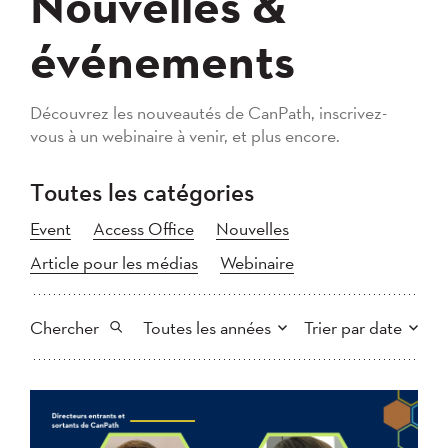
Nouvelles &
événements
Découvrez les nouveautés de CanPath, inscrivez-
vous à un webinaire à venir, et plus encore.
Toutes les catégories
Event
Access Office
Nouvelles
Article pour les médias
Webinaire
Chercher
Toutes les années
Trier par date
Tout
2026
2025
Plus récent au plus ancien
Chercher
2024
2023
2022