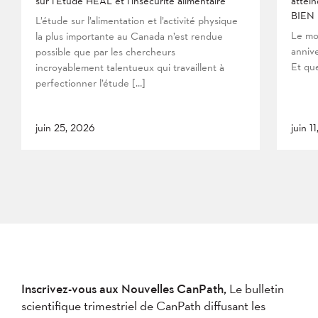
sur l’Étude HEAL et l’insécurité alimentaire
attein
BIEN
L’étude sur l’alimentation et l’activité physique
Le mo
la plus importante au Canada n’est rendue
anniv
possible que par les chercheurs
Et que
incroyablement talentueux qui travaillent à
perfectionner l’étude […]
juin 25, 2026
juin 1
Inscrivez-vous aux Nouvelles CanPath,
Le bulletin
scientifique trimestriel de CanPath diffusant les