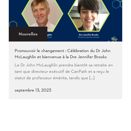
2021
Plus ancien au plus récent
2020
2019
2018
2017
2016
2015
2014
2013
Appliquer
2012
2011
2009
Nouvelles
2008
Promouvoir le changement : Célébration du Dr John
Appliquer
McLaughlin et bienvenue à la Dre Jennifer Brooks
Le Dr John McLaughlin prendra bientôt sa retraite en
tant que directeur exécutif de CanPath et a reçu le
statut de professeur émérite, tandis que […]
septembre 13, 2023