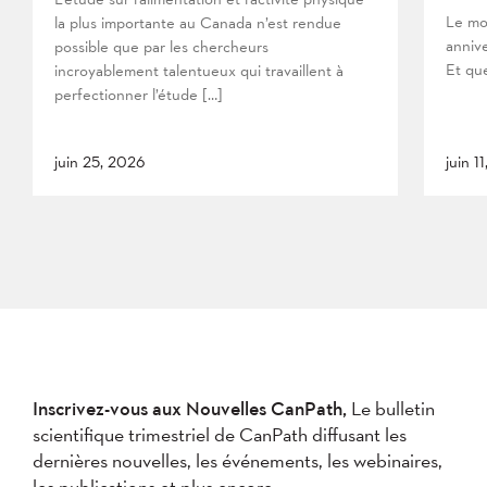
Le mo
la plus importante au Canada n’est rendue
anniv
possible que par les chercheurs
Et que
incroyablement talentueux qui travaillent à
perfectionner l’étude […]
juin 25, 2026
juin 1
Inscrivez-vous aux Nouvelles CanPath,
Le bulletin
scientifique trimestriel de CanPath diffusant les
dernières nouvelles, les événements, les webinaires,
les publications et plus encore.