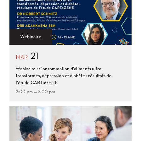
2021
Plus ancien au plus récent
2020
2019
2018
2017
2016
2015
2014
2013
Appliquer
2012
2011
2009
Webinaire
2008
21
Appliquer
MAR
Webinaire :
Consommation d’aliments ultra-
transformés, dépression et diabète : résultats de
l’étude CARTaGENE
2:00 pm — 3:00 pm