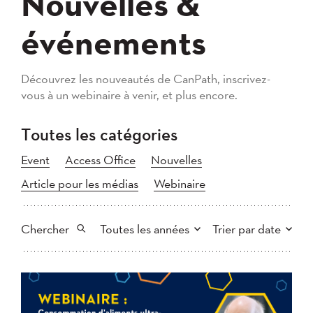
Nouvelles &
événements
Découvrez les nouveautés de CanPath, inscrivez-
vous à un webinaire à venir, et plus encore.
Toutes les catégories
Event
Access Office
Nouvelles
Article pour les médias
Webinaire
Chercher
Toutes les années
Trier par date
Tout
2026
2025
Plus récent au plus ancien
Chercher
2024
2023
2022