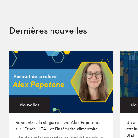
Dernières nouvelles
Nouvelles
Nou
Rencontrez la stagiaire : Dre Alex Pepetone,
Un an
sur l’Étude HEAL et l’insécurité alimentaire
attein
BIEN
L’étude sur l’alimentation et l’activité physique