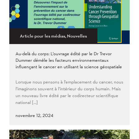
2021
Plus ancien au plus récent
2020
2019
2018
2017
2016
2015
2014
2013
Appliquer
2012
2011
2009
Article pour les médias, Nouvelles
2008
Au-delà du corps: L’ouvrage édité par le Dr Trevor
Appliquer
Dummer démêle les facteurs environnementaux
influençant le cancer en utilisant la science géospatiale
Lorsque nous pensons à l’emplacement du cancer, nous
l’imaginons souvent à l’intérieur du corps humain. Mais
un nouveau livre édité par le codirecteur scientifique
national […]
novembre 12, 2024