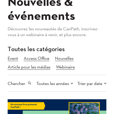
Nouvelles &
événements
Découvrez les nouveautés de CanPath, inscrivez-
vous à un webinaire à venir, et plus encore.
Toutes les catégories
Event
Access Office
Nouvelles
Article pour les médias
Webinaire
Chercher
Toutes les années
Trier par date
Tout
2026
2025
Plus récent au plus ancien
Chercher
2024
2023
2022