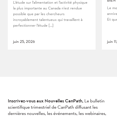
BIEN
L’étude sur l’alimentation et l’activité physique
Le mo
la plus importante au Canada n’est rendue
anniv
possible que par les chercheurs
Et que
incroyablement talentueux qui travaillent à
perfectionner l’étude […]
juin 25, 2026
juin 1
Inscrivez-vous aux Nouvelles CanPath,
Le bulletin
scientifique trimestriel de CanPath diffusant les
dernières nouvelles, les événements, les webinaires,