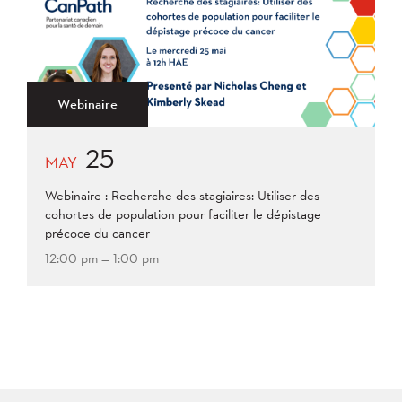
2021
Plus ancien au plus récent
2020
2019
2018
2017
2016
2015
2014
2013
Appliquer
2012
2011
2009
Webinaire
2008
25
Appliquer
MAY
Webinaire : Recherche des stagiaires: Utiliser des
cohortes de population pour faciliter le dépistage
précoce du cancer
12:00 pm — 1:00 pm