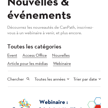
Nouvelles &
événements
Découvrez les nouveautés de CanPath, inscrivez-
vous à un webinaire à venir, et plus encore.
Toutes les catégories
Event
Access Office
Nouvelles
Article pour les médias
Webinaire
Chercher
Toutes les années
Trier par date
Tout
2026
2025
Plus récent au plus ancien
Chercher
2024
2023
2022