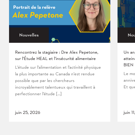
Nouvelles
Nou
Rencontrez la stagiaire : Dre Alex Pepetone,
Un an
sur l’Étude HEAL et l’insécurité alimentaire
attein
BIEN
L’étude sur l’alimentation et l’activité physique
Le mo
la plus importante au Canada n’est rendue
anniv
possible que par les chercheurs
Et que
incroyablement talentueux qui travaillent à
perfectionner l’étude […]
juin 25, 2026
juin 1