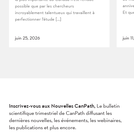
anniv
possible que par les chercheurs
Et que
incroyablement talentueux qui travaillent à
perfectionner l’étude […]
juin 25, 2026
juin 1
Inscrivez-vous aux Nouvelles CanPath,
Le bulletin
scientifique trimestriel de CanPath diffusant les
dernières nouvelles, les événements, les webinaires,
les publications et plus encore.