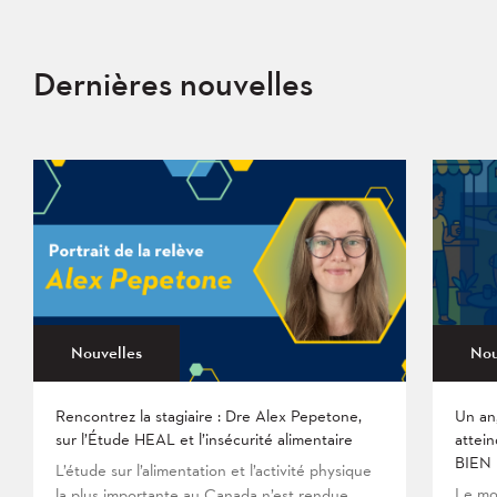
Dernières nouvelles
Nouvelles
Nou
Rencontrez la stagiaire : Dre Alex Pepetone,
Un an
sur l’Étude HEAL et l’insécurité alimentaire
attein
BIEN
L’étude sur l’alimentation et l’activité physique
Le mo
la plus importante au Canada n’est rendue