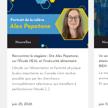
Nouvelles
Nou
Rencontrez la stagiaire : Dre Alex Pepetone,
Un an
sur l’Étude HEAL et l’insécurité alimentaire
attein
BIEN
L’étude sur l’alimentation et l’activité physique
Le mo
la plus importante au Canada n’est rendue
anniv
possible que par les chercheurs
Et que
incroyablement talentueux qui travaillent à
perfectionner l’étude […]
juin 25, 2026
juin 1