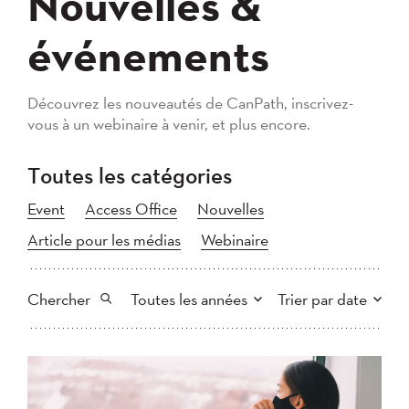
Nouvelles &
événements
Découvrez les nouveautés de CanPath, inscrivez-
vous à un webinaire à venir, et plus encore.
Toutes les catégories
Event
Access Office
Nouvelles
Article pour les médias
Webinaire
Chercher
Toutes les années
Trier par date
Tout
2026
2025
Plus récent au plus ancien
Chercher
2024
2023
2022