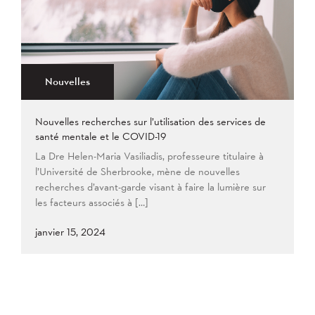
2021
Plus ancien au plus récent
2020
2019
2018
2017
2016
2015
2014
2013
Appliquer
2012
2011
2009
Nouvelles
2008
Nouvelles recherches sur l’utilisation des services de
Appliquer
santé mentale et le COVID-19
La Dre Helen-Maria Vasiliadis, professeure titulaire à
l’Université de Sherbrooke, mène de nouvelles
recherches d’avant-garde visant à faire la lumière sur
les facteurs associés à […]
janvier 15, 2024