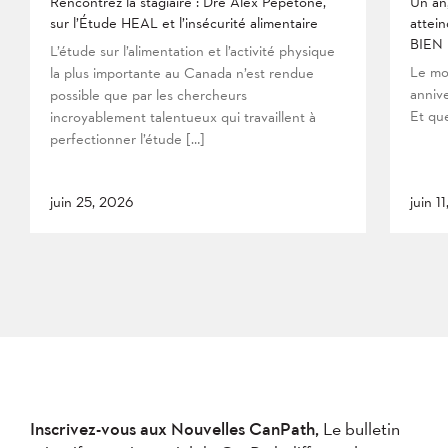
Rencontrez la stagiaire : Dre Alex Pepetone,
Un an
sur l’Étude HEAL et l’insécurité alimentaire
attein
BIEN
L’étude sur l’alimentation et l’activité physique
Le mo
la plus importante au Canada n’est rendue
anniv
possible que par les chercheurs
Et que
incroyablement talentueux qui travaillent à
perfectionner l’étude […]
juin 25, 2026
juin 1
Inscrivez-vous aux Nouvelles CanPath,
Le bulletin