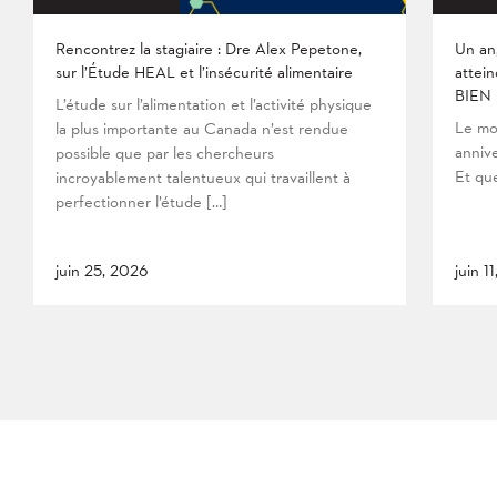
Rencontrez la stagiaire : Dre Alex Pepetone,
Un an
sur l’Étude HEAL et l’insécurité alimentaire
attein
BIEN
L’étude sur l’alimentation et l’activité physique
Le mo
la plus importante au Canada n’est rendue
anniv
possible que par les chercheurs
Et que
incroyablement talentueux qui travaillent à
perfectionner l’étude […]
juin 25, 2026
juin 1