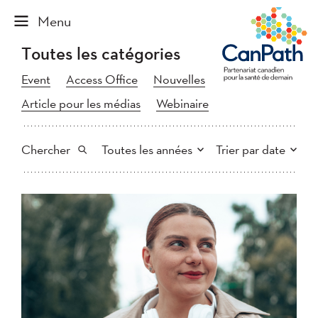
Toutes les catégories
Event
Access Office
Nouvelles
Article pour les médias
Webinaire
Chercher
Toutes les années
Trier par date
Tout
2026
2025
Plus récent au plus ancien
Chercher
2024
2023
2022
2021
Plus ancien au plus récent
2020
2019
2018
2017
2016
2015
2014
2013
Appliquer
2012
2011
2009