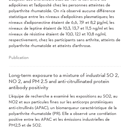
adipokines et l’adiposité chez les personnes atteintes de
polyarthrite rhumatoïde. On n’a observé aucune différence
statistique entre les niveaux d’adipokines plasmatiques; les
niveaux d’adiponectine étaient de 6,6, 7,9 et 8,2 μg/ml, les
niveaux de leptine étaient de 10,3, 13,7 et 11,5 ng/ml et les
niveaux de résistine étaient de 10,0, 12,1 et 10,8 ng/ml,
respectivement, chez les participants sans arthrite, atteints de
polyarthrite rhumatoïde et atteints d’arthrose.
Publication
Long-term exposure to a mixture of industrial SO 2,
NO 2, and PM 2.5 and anti-citrullinated protein
antibody positivity
L’équipe de recherche a examiné les expositions au SO2, au
NO2 et aux particules fines sur les anticorps protéiniques
anti-citrullinés (APAC), un biomarqueur caractéristique de la
polyarthrite rhumatoïde (PR). Elle a observé une corrélation
positive entre les APAC et les émissions industrielles de
PM2,5 et de SO2.